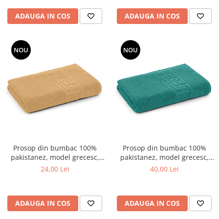
ADAUGA IN COS
ADAUGA IN COS
NOU
NOU
Prosop din bumbac 100%
Prosop din bumbac 100%
pakistanez, model grecesc,
pakistanez, model grecesc,
Maro , 50x90 cm
Verde , 70x130 cm
24,00 Lei
40,00 Lei
ADAUGA IN COS
ADAUGA IN COS