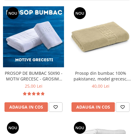
NOU
NOU
PROSOP DE BUMBAC 50X90 -
Prosop din bumbac 100%
MOTIV GRECESC - GROSIME
pakistanez, model grecesc,
450GR. - ALB
Crem , 70x130 cm
25,00 Lei
40,00 Lei
ADAUGA IN COS
ADAUGA IN COS
NOU
NOU