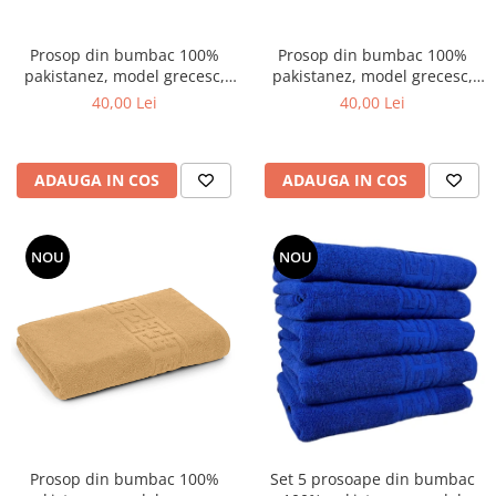
Prosop din bumbac 100%
Prosop din bumbac 100%
pakistanez, model grecesc,
pakistanez, model grecesc,
Turcoaz , 70x130 cm
Corai , 70x130 cm
40,00 Lei
40,00 Lei
ADAUGA IN COS
ADAUGA IN COS
NOU
NOU
Prosop din bumbac 100%
Set 5 prosoape din bumbac