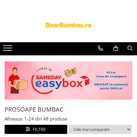
PROSOAPE BUMBAC
CHILOTI
Prosoape Baie 100% Bumbac
CHILOTI BARBATI
SET 5 Prosoape 100% Bumbac
PROSOAPE BUMBAC
Afiseaza:
1-
24
din
48
produse
FILTRE