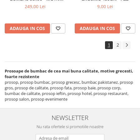
GRECESC - GROSIME 450GR. -
249,00 Lei
9,00 Lei
ALBE
ADAUGA IN COS
ADAUGA IN COS
1
2
Prosoape de bumbac de cea mai buna calitate, motive grecesti,
foarte rezistente
prosop, prosop bumbac, prosop grecesc, bumbac pakistanez, prosop
gros, prosop de calitate, prosop fata, prosop baie, prosop corp,
bumbac de calitate, prosop ieftin, prosop hotel, prosop restaurant,
prosop salon, prosop evenimente
NEWSLETTER
Nu rata ofertele si promotiile noastre