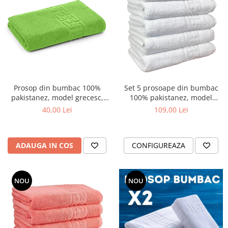
Prosop din bumbac 100%
Set 5 prosoape din bumbac
pakistanez, model grecesc,
100% pakistanez, model
Verde deschis , 70x130 cm
grecesc, Alb , 50x90 cm sau
40,00 Lei
109,00 Lei
70x130 cm
ADAUGA IN COS
CONFIGUREAZA
NOU
NOU