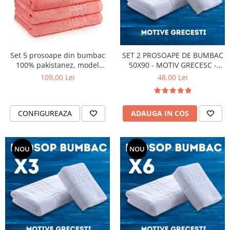
Set 5 prosoape din bumbac
SET 2 PROSOAPE DE BUMBAC
100% pakistanez, model
50X90 - MOTIV GRECESC -
grecesc, Corai , 50x90 cm sau
GROSIME 450GR. - ALBE
109,00 Lei
48,00 Lei
70x130 cm
CONFIGUREAZA
ADAUGA IN COS
NOU
NOU