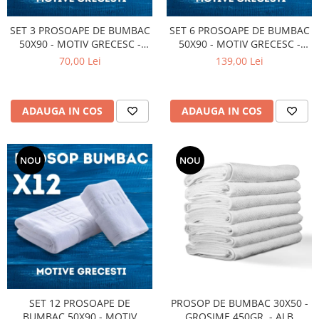
SET 3 PROSOAPE DE BUMBAC
SET 6 PROSOAPE DE BUMBAC
50X90 - MOTIV GRECESC -
50X90 - MOTIV GRECESC -
GROSIME 450GR. - ALBE
GROSIME 450GR. - ALBE
70,00 Lei
139,00 Lei
ADAUGA IN COS
ADAUGA IN COS
NOU
NOU
SET 12 PROSOAPE DE
PROSOP DE BUMBAC 30X50 -
BUMBAC 50X90 - MOTIV
GROSIME 450GR. - ALB