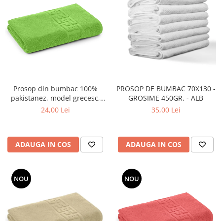
Prosop din bumbac 100%
PROSOP DE BUMBAC 70X130 -
pakistanez, model grecesc,
GROSIME 450GR. - ALB
Verde deschis , 50x90 cm
24,00 Lei
35,00 Lei
ADAUGA IN COS
ADAUGA IN COS
NOU
NOU