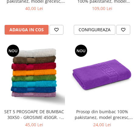
pakistanez, model grecesc,
100% pakistanez, model
Maro , 70x130 cm
grecesc, Albastru , 50x90 cm
40,00 Lei
109,00 Lei
sau 70x130 cm
ADAUGA IN COS
CONFIGUREAZA
NOU
NOU
SET 5 PROSOAPE DE BUMBAC
Prosop din bumbac 100%
30X50 - GROSIME 450GR. -
pakistanez, model grecesc,
COLORATE
Mov , 50x90 cm
45,00 Lei
24,00 Lei