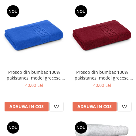
NOU
NOU
Prosop din bumbac 100%
Prosop din bumbac 100%
pakistanez, model grecesc,
pakistanez, model grecesc,
Albastru , 70x130 cm
Grena , 70x130 cm
40,00 Lei
40,00 Lei
ADAUGA IN COS
ADAUGA IN COS
NOU
NOU