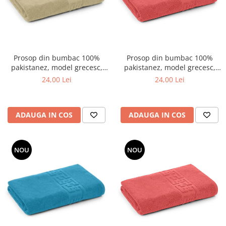
Prosop din bumbac 100%
Prosop din bumbac 100%
pakistanez, model grecesc,
pakistanez, model grecesc,
Crem , 50x90 cm
Corai , 50x90 cm
24,00 Lei
24,00 Lei
ADAUGA IN COS
ADAUGA IN COS
NOU
NOU