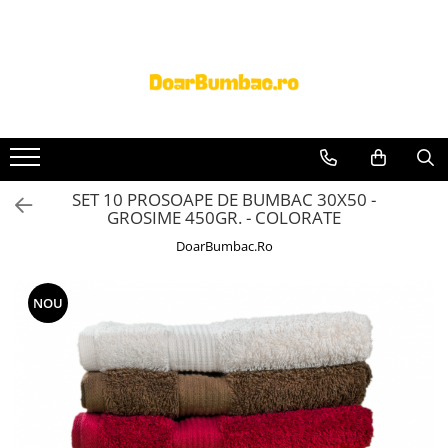
PROSOAPE BUMBAC
CHILOTI
Prosoape Baie 100% Bumbac
CHILOTI BARBATI
SET 5 Prosoape 100% Bumbac
SET 10 PROSOAPE DE BUMBAC 30X50 -
GROSIME 450GR. - COLORATE
DoarBumbac.Ro
NOU