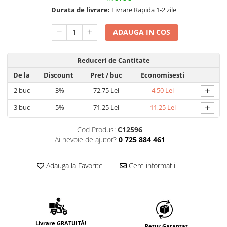
Durata de livrare:
Livrare Rapida 1-2 zile
ADAUGA IN COS
Reduceri de Cantitate
De la
Discount
Pret
/ buc
Economisesti
+
2
buc
-3%
72,75 Lei
4,50 Lei
+
3
buc
-5%
71,25 Lei
11,25 Lei
Cod Produs:
C12596
Ai nevoie de ajutor?
0 725 884 461
Adauga la Favorite
Cere informatii
Livrare GRATUITĂ!
Retur Garantat