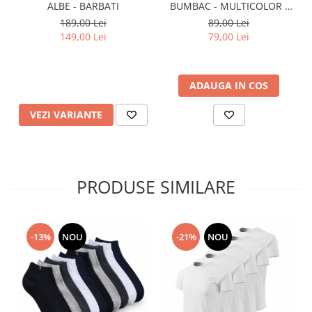
ALBE - BARBATI
BUMBAC - MULTICOLOR -
BARBATI
189,00 Lei
89,00 Lei
149,00 Lei
79,00 Lei
ADAUGA IN COS
VEZI VARIANTE
PRODUSE SIMILARE
-13%
NOU
-21%
NOU