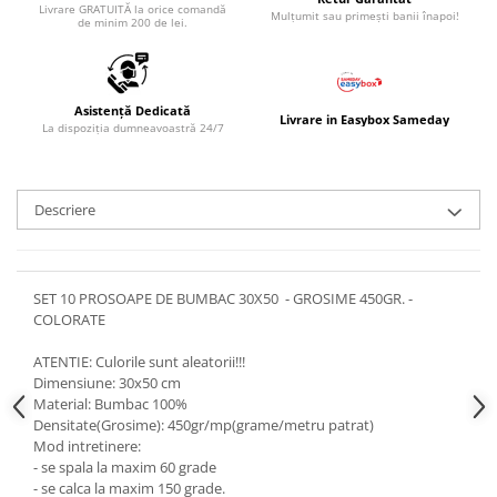
Livrare GRATUITĂ la orice comandă
Mulțumit sau primești banii înapoi!
de minim 200 de lei.
Asistență Dedicată
Livrare in Easybox Sameday
La dispoziția dumneavoastră 24/7
Descriere
SET 10 PROSOAPE DE BUMBAC 30X50 - GROSIME 450GR. -
COLORATE
ATENTIE: Culorile sunt aleatorii!!!
Dimensiune: 30x50 cm
Material: Bumbac 100%
Densitate(Grosime): 450gr/mp(grame/metru patrat)
Mod intretinere:
- se spala la maxim 60 grade
- se calca la maxim 150 grade.