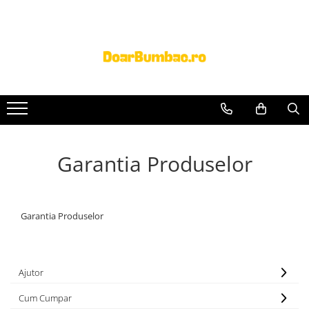
PROSOAPE BUMBAC
CHILOTI
Prosoape Baie 100% Bumbac
CHILOTI BARBATI
SET 5 Prosoape 100% Bumbac
Garantia Produselor
Garantia Produselor
Ajutor
Cum Cumpar