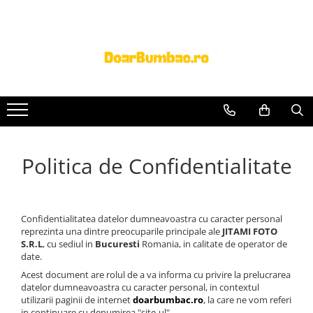
PROSOAPE BUMBAC
CHILOTI
Prosoape Baie 100% Bumbac
CHILOTI BARBATI
SET 5 Prosoape 100% Bumbac
Politica de Confidentialitate
Confidentialitatea datelor dumneavoastra cu caracter personal
reprezinta una dintre preocuparile principale ale
JITAMI FOTO
S.R.L
, cu sediul in
Bucuresti
Romania, in calitate de operator de
date.
Acest document are rolul de a va informa cu privire la prelucrarea
datelor dumneavoastra cu caracter personal, in contextul
utilizarii paginii de internet
doarbumbac.ro
, la care ne vom referi
in continuare cu denumirea "site-ul".