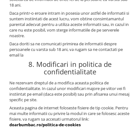
18 ani.
Daca printr-o eroare intram in posesia unor astfel de informatii si
suntem instiintati de acest lucru, vom obtine consimtamantul
parental adecvat pentru a utiliza aceste informatii sau, in cazul in
care nu este posibil, vom sterge informatiile de pe serverele
noastre.
Daca doriti sa ne comunicati primirea de informatii despre
persoanele cu varsta sub 18 ani, va rugam sa ne contactati pe
email la
8. Modificari in politica de
confidentialitate
Ne rezervam dreptul de a modifica aceasta politica de
confidentialitate. In cazul unor modificari majore pe viitor vei fi
instiintat pe email (daca este posibil) sau prin afisarea unui mesaj
specific pe site.
Aceasta pagina de internet foloseste fisiere de tip cookie. Pentru
mai multe informatii cu privire la modul in care se folosesc aceste
fisiere, va rugam sa accesati urmatorul link:
doarbumbac.ro/politica-de-cookies