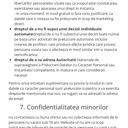
libertatilor persoanelor vizate sau ca scopul este constatarea,
exercitarea sau apararea unui drept in instanta;
- in orice moment, in mod gratuit si fara nicio justificare, ca
datele care o vizeaza sa fie prelucrate in scop de marketing
direct.
dreptul de a nu fi supus unei decizii individuale
automate
dreptul de a nu fi subiectul unei decizii luate numai
pe baza unor activitati de prelucrare automate, inclusiv
crearea de profiluri, care produce efecte juridice care privesc
persoana vizata sau o afecteaza in mod similar intr-o masura
semnificativa;
dreptul de a va adresa Autoritatii
Nationale de
supraveghere a Prelucrarii Datelor cu Caracter Personal sau
instantelor competente, in masura in care considerati
necesar.
Pentru orice intrebari suplimentare cu privire la modul in care
datele cu caracter personal sunt prelucrate si pentru a va exercita
drepturile mentionate mai sus, va rugam sa va adresati la adresa
de email:
7. Confidentialitatea minorilor
nu contacteaza cu buna stiinta sau nu colecteaza informatii de la
persoane cu varsta sub 18 ani. Website-ul nu are ca scop
solicitarea de informatii de orice fel de la persoane cu varsta sub