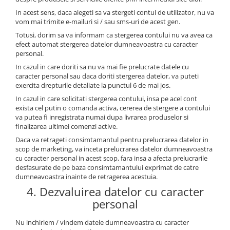
In acest sens, daca alegeti sa va stergeti contul de utilizator, nu va
vom mai trimite e-mailuri si / sau sms-uri de acest gen.
Totusi, dorim sa va informam ca stergerea contului nu va avea ca
efect automat stergerea datelor dumneavoastra cu caracter
personal.
In cazul in care doriti sa nu va mai fie prelucrate datele cu
caracter personal sau daca doriti stergerea datelor, va puteti
exercita drepturile detaliate la punctul 6 de mai jos.
In cazul in care solicitati stergerea contului, insa pe acel cont
exista cel putin o comanda activa, cererea de stergere a contului
va putea fi inregistrata numai dupa livrarea produselor si
finalizarea ultimei comenzi active.
Daca va retrageti consimtamantul pentru prelucrarea datelor in
scop de marketing, va inceta prelucrarea datelor dumneavoastra
cu caracter personal in acest scop, fara insa a afecta prelucrarile
desfasurate de pe baza consimtamantului exprimat de catre
dumneavoastra inainte de retragerea acestuia.
4. Dezvaluirea datelor cu caracter
personal
Nu inchiriem / vindem datele dumneavoastra cu caracter