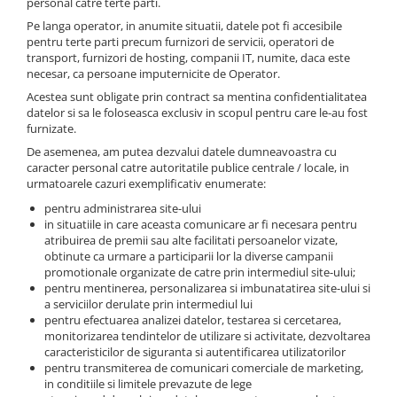
personal catre terte parti.
Pe langa operator, in anumite situatii, datele pot fi accesibile
pentru terte parti precum furnizori de servicii, operatori de
transport, furnizori de hosting, companii IT, numite, daca este
necesar, ca persoane imputernicite de Operator.
Acestea sunt obligate prin contract sa mentina confidentialitatea
datelor si sa le foloseasca exclusiv in scopul pentru care le-au fost
furnizate.
De asemenea, am putea dezvalui datele dumneavoastra cu
caracter personal catre autoritatile publice centrale / locale, in
urmatoarele cazuri exemplificativ enumerate:
pentru administrarea site-ului
in situatiile in care aceasta comunicare ar fi necesara pentru
atribuirea de premii sau alte facilitati persoanelor vizate,
obtinute ca urmare a participarii lor la diverse campanii
promotionale organizate de catre prin intermediul site-ului;
pentru mentinerea, personalizarea si imbunatatirea site-ului si
a serviciilor derulate prin intermediul lui
pentru efectuarea analizei datelor, testarea si cercetarea,
monitorizarea tendintelor de utilizare si activitate, dezvoltarea
caracteristicilor de siguranta si autentificarea utilizatorilor
pentru transmiterea de comunicari comerciale de marketing,
in conditiile si limitele prevazute de lege