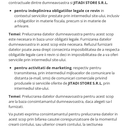
contractuale dintre dumneavoastra si
JITADI STORE S.R.L.
pentru indeplinirea obligatiilor legale ce revin
in
contextul serviciilor prestate prin intermediul site-ului, inclusiv
a obligatiilor in materie fiscala, precum si in materie de
arhivare.
Temei
: Prelucrarea datelor dumneavoastra pentru acest scop
este necesara in baza unor obligatii legale. Furnizarea datelor
dumneavoastra in acest scop este necesara. Refuzul furnizarii
datelor poate avea drept consecinta imposibilitatea de a respecta
obligatiile legale care ii revin si deci in imposibilitatea de a va oferi
serviciile prin intermediul site-ului.
pentru activitati de marketing
, respectiv pentru
transmiterea, prin intermediul mijloacelor de comunicare la
distanta (e-mail, sms) de comunicari comerciale privind
produsele si serviciile oferite de
JITADI STORE S.R.L
, prin
intermediul site-ului.
Temei
: Prelucrarea datelor dumneavoastra pentru acest scop
are la baza consimtamantul dumneavoastra, daca alegeti sa-l
furnizati.
Va puteti exprima consimtamantul pentru prelucrarea datelor in
acest scop prin bifarea casutei corespunzatoare de la momentul
crearii contului, sau ulterior crearii contului, la sectiunea