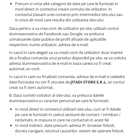
Precum si orice alte categorii de date pe care le furnizati in
mod direct in contextul crearii contului de utilizator, in
contextul plasarii unei comenzi prin intermediul site-ului sau
in orice alt mod care rezulta din utilizarea site-ului.
Daca pentru a va crea cont de utilizator pe site, utilizati contul
dumneavoastra de Facebook sau Google, va prelucra
urmatoarele date publice de profil afisate de aplicatiile
respective: nume utilizator, adresa de e-mail.
In cazul in care alegeti sa va creati cont de utilizator doar inainte
de a finaliza comanda unui produs disponibil pe site, se va solicita
adresa dumneavoastra de e-mail in baza careia va fi creat
automat un cont.
In cazul in care nu finalizati comanda, adresa de e-mail si celelalte
date furnizate nu vor fi stocate de
JITADI STORE S.R.L
, iar contul
creat va fi sters automat.
B. Daca sunteti vizitator al site-ului, va prelucra datele
dumneavoastra cu caracter personal pe care le furnizati:
In mod direct in contextul utilizarii site-ului, cum ar fi datele
pe care le furnizati in cadrul sectiunii de contact / intrebari /
reclamatii, in masura in care ne contactati in acest fel
In mod indirect, date precum: adresa IP, browser folosit,
durata navigarii, istoricul cautarilor, sistem de operare folosit,