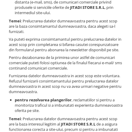
distanta (e-mail, sms), de comunicari comerciale privind
produsele si serviciile oferite de
JITADI STORE S.R.L
, prin
intermediul site-ului.
Temei
: Prelucrarea datelor dumneavoastra pentru acest scop
are la baza consimtamantul dumneavoastra, daca alegeti sa-l
furnizati.
Va puteti exprima consimtamantul pentru prelucrarea datelor in
acest scop prin completarea si bifarea casutei corespunzatoare
din formularul pentru abonarea la newsletter disponibil pe site.
Pentru dezabonarea de la primirea unor astfel de comunicari
comerciale puteti folosi optiunea de la finalul fiecarui e-mail/ sms
continand comunicari comerciale.
Furnizarea datelor dumneavoastra in acest scop este voluntara.
Refuzul furnizarii consimtamantului pentru prelucrarea datelor
dumneavoastra in acest scop nu va avea urmari negative pentru
dumneavoastra.
pentru rezolvarea plangerilor
, reclamatiilor si pentru a
monitoriza traficul si a imbunatati experienta dumneavoastra
oferita pe site.
Temei
: Prelucrarea datelor dumneavoastra pentru acest scop
are la baza interesul legitim al
JITADI STORE S.R.L
de a asigura
functionarea corecta a site-ului, precum si pentru a imbunatati