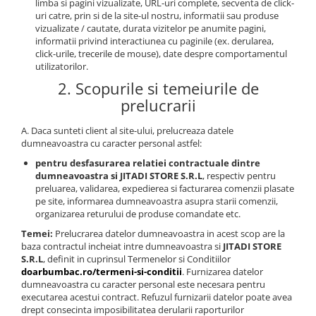
limba si pagini vizualizate, URL-uri complete, secventa de click-
uri catre, prin si de la site-ul nostru, informatii sau produse
vizualizate / cautate, durata vizitelor pe anumite pagini,
informatii privind interactiunea cu paginile (ex. derularea,
click-urile, trecerile de mouse), date despre comportamentul
utilizatorilor.
2. Scopurile si temeiurile de
prelucrarii
A. Daca sunteti client al site-ului, prelucreaza datele
dumneavoastra cu caracter personal astfel:
pentru desfasurarea relatiei contractuale dintre
dumneavoastra si
JITADI STORE S.R.L
, respectiv pentru
preluarea, validarea, expedierea si facturarea comenzii plasate
pe site, informarea dumneavoastra asupra starii comenzii,
organizarea returului de produse comandate etc.
Temei:
Prelucrarea datelor dumneavoastra in acest scop are la
baza contractul incheiat intre dumneavoastra si
JITADI STORE
S.R.L
, definit in cuprinsul Termenelor si Conditiilor
doarbumbac.ro/termeni-si-conditii
. Furnizarea datelor
dumneavoastra cu caracter personal este necesara pentru
executarea acestui contract. Refuzul furnizarii datelor poate avea
drept consecinta imposibilitatea derularii raporturilor