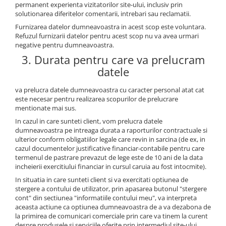
permanent experienta vizitatorilor site-ului, inclusiv prin
solutionarea diferitelor comentarii, intrebari sau reclamatii.
Furnizarea datelor dumneavoastra in acest scop este voluntara.
Refuzul furnizarii datelor pentru acest scop nu va avea urmari
negative pentru dumneavoastra.
3. Durata pentru care va prelucram
datele
va prelucra datele dumneavoastra cu caracter personal atat cat
este necesar pentru realizarea scopurilor de prelucrare
mentionate mai sus.
In cazul in care sunteti client, vom prelucra datele
dumneavoastra pe intreaga durata a raporturilor contractuale si
ulterior conform obligatiilor legale care revin in sarcina (de ex, in
cazul documentelor justificative financiar-contabile pentru care
termenul de pastrare prevazut de lege este de 10 ani de la data
incheierii exercitiului financiar in cursul caruia au fost intocmite).
In situatia in care sunteti client si va exercitati optiunea de
stergere a contului de utilizator, prin apasarea butonul "stergere
cont" din sectiunea "informatiile contului meu", va interpreta
aceasta actiune ca optiunea dumneavoastra de a va dezabona de
la primirea de comunicari comerciale prin care va tinem la curent
despre produsele si serviciile oferite prin intermediul site-ului.