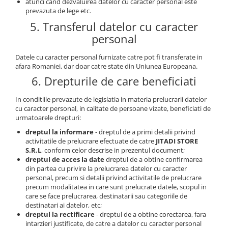
atunci cand dezvaluirea datelor cu caracter personal este
prevazuta de lege etc.
5. Transferul datelor cu caracter
personal
Datele cu caracter personal furnizate catre pot fi transferate in
afara Romaniei, dar doar catre state din Uniunea Europeana.
6. Drepturile de care beneficiati
In conditiile prevazute de legislatia in materia prelucrarii datelor
cu caracter personal, in calitate de persoane vizate, beneficiati de
urmatoarele drepturi:
dreptul la informare
- dreptul de a primi detalii privind
activitatile de prelucrare efectuate de catre
JITADI STORE
S.R.L
, conform celor descrise in prezentul document;
dreptul de acces la date
dreptul de a obtine confirmarea
din partea cu privire la prelucrarea datelor cu caracter
personal, precum si detalii privind activitatile de prelucrare
precum modalitatea in care sunt prelucrate datele, scopul in
care se face prelucrarea, destinatarii sau categoriile de
destinatari ai datelor, etc;
dreptul la rectificare
- dreptul de a obtine corectarea, fara
intarzieri justificate, de catre a datelor cu caracter personal