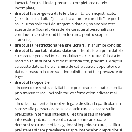
inexacte/ nejustificate, precum si completarea datelor
incomplete;
dreptul la stergerea datelor
, fara intarzieri nejustificate,
("dreptul de a fi uitat") - se aplica anumite conditii; Este posibil
ca, in urma solicitarii de stergere a datelor, sa anonimizeze
aceste date (lipsindu-le astfel de caracterul personal) si sa
continue in aceste conditii prelucrarea pentru scopuri
statistice;
dreptul la restrictionarea prelucrarii
, in anumite conditii;
dreptul la portabilitatea datelor
- dreptul de a primi datele
cu caracter personal intr-o modalitate structurata, folosita in
mod obisnuit si intr-un format usor de citit, precum si dreptul
ca aceste date sa fie transmise de catre catre alt operator de
date, in masura in care sunt indeplinite conditiile prevazute de
lege;
dreptul la opozitie
- in ceea ce priveste activitatile de prelucrare se poate exercita
prin transmiterea unei solicitari conform celor indicate mai
jos;
- in orice moment, din motive legate de situatia particulara in
care se afla persoana vizata, ca datele care o vizeaza sa fie
prelucrate in temeiul interesului legitim al sau in temeiul
interesului public, cu exceptia cazurilor in care poate
demonstra ca are motive legitime si imperioase care justifica
prelucarea si care prevaleaza asupra intereselor, drepturilor si