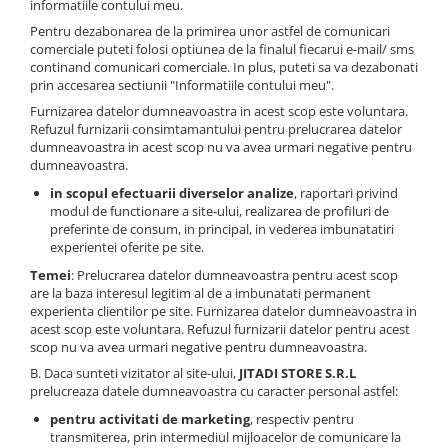
informatiile contului meu.
Pentru dezabonarea de la primirea unor astfel de comunicari
comerciale puteti folosi optiunea de la finalul fiecarui e-mail/ sms
continand comunicari comerciale. In plus, puteti sa va dezabonati
prin accesarea sectiunii "Informatiile contului meu".
Furnizarea datelor dumneavoastra in acest scop este voluntara.
Refuzul furnizarii consimtamantului pentru prelucrarea datelor
dumneavoastra in acest scop nu va avea urmari negative pentru
dumneavoastra.
in scopul efectuarii diverselor analize
, raportari privind
modul de functionare a site-ului, realizarea de profiluri de
preferinte de consum, in principal, in vederea imbunatatiri
experientei oferite pe site.
Temei
: Prelucrarea datelor dumneavoastra pentru acest scop
are la baza interesul legitim al de a imbunatati permanent
experienta clientilor pe site. Furnizarea datelor dumneavoastra in
acest scop este voluntara. Refuzul furnizarii datelor pentru acest
scop nu va avea urmari negative pentru dumneavoastra.
B. Daca sunteti vizitator al site-ului,
JITADI STORE S.R.L
prelucreaza datele dumneavoastra cu caracter personal astfel:
pentru activitati de marketing
, respectiv pentru
transmiterea, prin intermediul mijloacelor de comunicare la