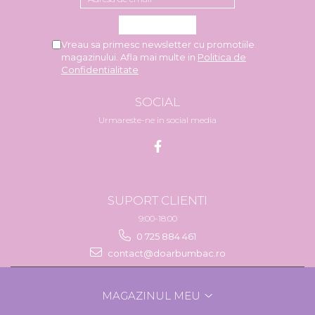
Vreau sa primesc newsletter cu promotiile
magazinului. Afla mai multe in
Politica de
Confidentialitate
SOCIAL
Urmareste-ne in social media
SUPORT CLIENTI
9:00-18:00
0 725 884 461
contact@doarbumbac.ro
MAGAZINUL MEU