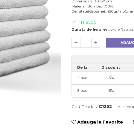
Dimensiune: 30x50 cm
Material: Bumbac 100%
Densitate(Grosime): 450gr/mp(gra
In stoc
Durata de livrare:
Livrare Rapida 1
ADAUG
De la
Discount
2
buc
-3%
3
buc
-5%
Cod Produs:
C1252
Ai nevo
Adauga la Favorite