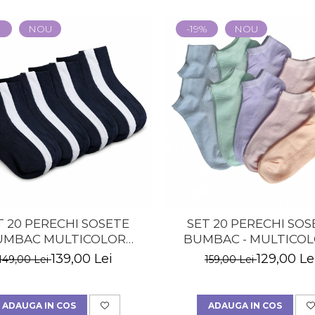
NOU
-19%
NOU
T 20 PERECHI SOSETE
SET 20 PERECHI SOS
UMBAC MULTICOLOR
BUMBAC - MULTICOL
GIME MEDIE - BARBATI
DAMA
139,00 Lei
129,00 Le
149,00 Lei
159,00 Lei
ADAUGA IN COS
ADAUGA IN COS