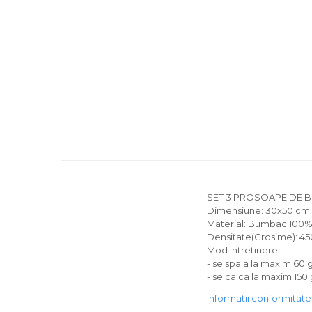
SET 3 PROSOAPE DE B
Dimensiune: 30x50 cm
Material: Bumbac 100
Densitate(Grosime): 4
Mod intretinere:
- se spala la maxim 60 
- se calca la maxim 150
Informatii conformitat