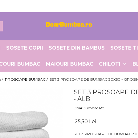
I
SOSETE COPII
SOSETE DIN BAMBUS
SOSETE T
ICOURI BUMBAC
MAIOURI BUMBAC
CHILOTI
B
 /
PROSOAPE BUMBAC /
SET 3 PROSOAPE DE BUMBAC 30X50 - GROSIM
SET 3 PROSOAPE DE
- ALB
DoarBumbac.Ro
25,50 Lei
SET 3 PROSOAPE DE BUMBAC 30X