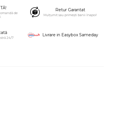
TĂ!
Retur Garantat
 comandă de
Mulțumit sau primești banii înapoi!
.
cată
Livrare in Easybox Sameday
stră 24/7