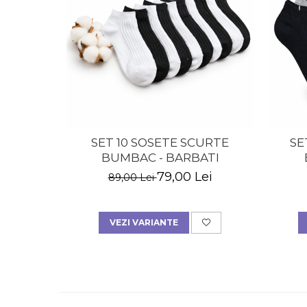
SET 10 SOSETE SCURTE
SE
BUMBAC - BARBATI
MU
79,00 Lei
89,00 Lei
VEZI VARIANTE