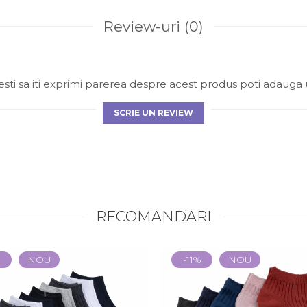
Review-uri
(0)
sti sa iti exprimi parerea despre acest produs poti adauga 
SCRIE UN REVIEW
RECOMANDARI
%
NOU
-11%
NOU