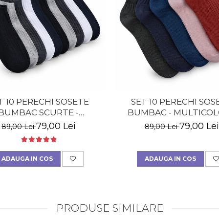
T 10 PERECHI SOSETE
SET 10 PERECHI SOS
BUMBAC SCURTE -
BUMBAC - MULTICOL
LTICOLOR - BARBATI
BARBATI
79,00 Lei
79,00 Lei
89,00 Lei
89,00 Lei
ADAUGA IN COS
ADAUGA IN COS
PRODUSE SIMILARE