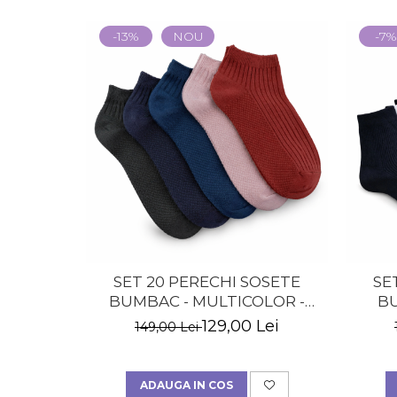
-13%
NOU
-7%
SET 20 PERECHI SOSETE
SE
BUMBAC - MULTICOLOR -
B
BARBATI
LUN
129,00 Lei
149,00 Lei
ADAUGA IN COS