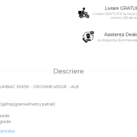
Livrare GRATUI
Livrare GRATUITĂ la orice
minim 200 de lei
Asistență Dedi
La dispoziția dumneavoa
Descriere
UMBAC 30X50 - GROSIME 450GR. - ALB
%
50gr/mp(grame/metru patrat)
grade
 grade.
e produs