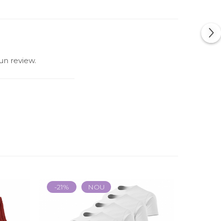
un review.
-21%
NOU
-13%