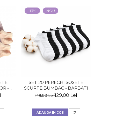
-13%
NOU
-21%
ETE
SET 20 PERECHI SOSETE
SET 5 T
OR -
SCURTE BUMBAC - BARBATI
i
129,00 Lei
149,00 Lei
18
ADAUGA IN COS
V