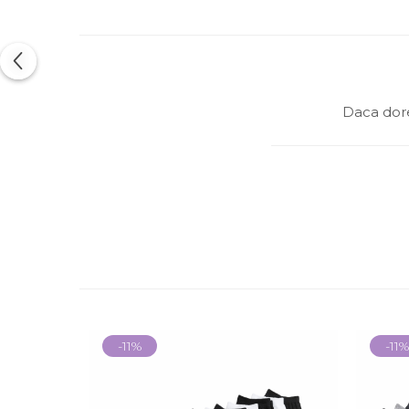
Daca dore
-11%
-11