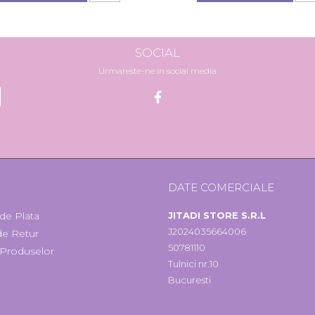
SOCIAL
Urmareste-ne in social media
I
DATE COMERCIALE
de Plata
JITADI STORE S.R.L
J2024035664006
 de Retur
50781110
 Produselor
Tulnici nr.10
Bucuresti