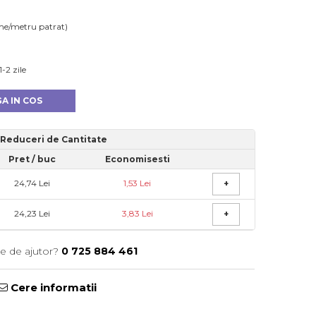
me/metru patrat)
-2 zile
A IN COS
Reduceri de Cantitate
Pret
/ buc
Economisesti
24,74 Lei
1,53 Lei
+
24,23 Lei
3,83 Lei
+
ie de ajutor?
0 725 884 461
Cere informatii