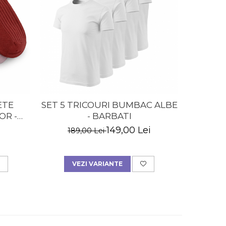
ETE
SET 5 TRICOURI BUMBAC ALBE
SET 
OR -
- BARBATI
SCURT
149,00 Lei
189,00 Lei
14
VEZI VARIANTE
A