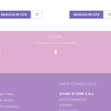
ADAUGA IN COS
ADAUGA IN COS
SOCIAL
Urmareste-ne in social media
I
DATE COMERCIALE
de Plata
JITADI STORE S.R.L
J2024035664006
 de Retur
50781110
 Produselor
Tulnici nr.10