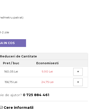
me/metru patrat)
-2 zile
A IN COS
Reduceri de Cantitate
Pret
/ buc
Economisesti
160,05 Lei
9,90 Lei
+
156,75 Lei
24,75 Lei
+
oie de ajutor?
0 725 884 461
Cere informatii