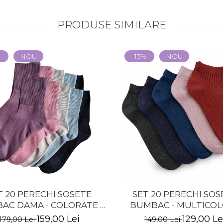
PRODUSE SIMILARE
%
NOU
-13%
NOU
T 20 PERECHI SOSETE
SET 20 PERECHI SOS
AC DAMA - COLORATE -
BUMBAC - MULTICOL
LUNGI
BARBATI
159,00 Lei
129,00 Le
179,00 Lei
149,00 Lei