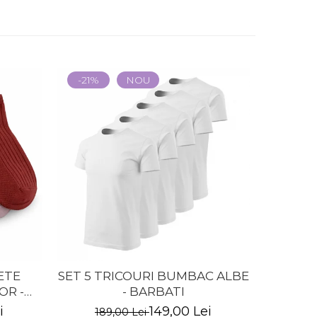
-21%
NOU
-13%
ETE
SET 5 TRICOURI BUMBAC ALBE
SET 
OR -
- BARBATI
BUM
N
i
149,00 Lei
189,00 Lei
14