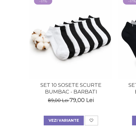
-11%
-11
SET 10 SOSETE SCURTE
SE
BUMBAC - BARBATI
MU
79,00 Lei
89,00 Lei
VEZI VARIANTE