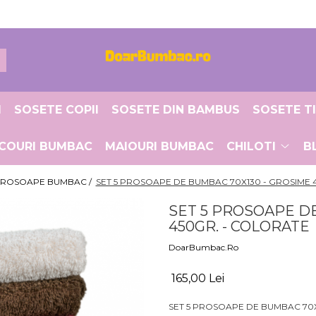
I
SOSETE COPII
SOSETE DIN BAMBUS
SOSETE T
ICOURI BUMBAC
MAIOURI BUMBAC
CHILOTI
B
ROSOAPE BUMBAC /
SET 5 PROSOAPE DE BUMBAC 70X130 - GROSIME 
SET 5 PROSOAPE DE
450GR. - COLORATE
DoarBumbac.Ro
165,00 Lei
SET 5 PROSOAPE DE BUMBAC 70X