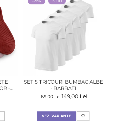
-21%
NOU
-13%
ETE
SET 5 TRICOURI BUMBAC ALBE
SET 
OR -
- BARBATI
SCURT
149,00 Lei
189,00 Lei
14
VEZI VARIANTE
A