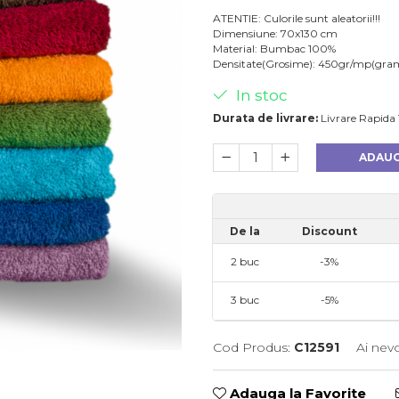
ATENTIE: Culorile sunt aleatorii!!!
Dimensiune: 70x130 cm
Material: Bumbac 100%
Densitate(Grosime): 450gr/mp(gra
In stoc
Durata de livrare:
Livrare Rapida 1
ADAUG
De la
Discount
2
buc
-3%
3
buc
-5%
Cod Produs:
C12591
Ai nev
Adauga la Favorite