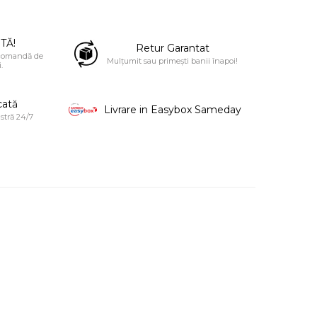
TĂ!
Retur Garantat
 comandă de
Mulțumit sau primești banii înapoi!
.
cată
Livrare in Easybox Sameday
stră 24/7