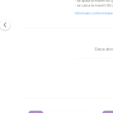
- se spala la maxim 60 
- se calca la maxim 150
Informatii conformitat
Daca dore