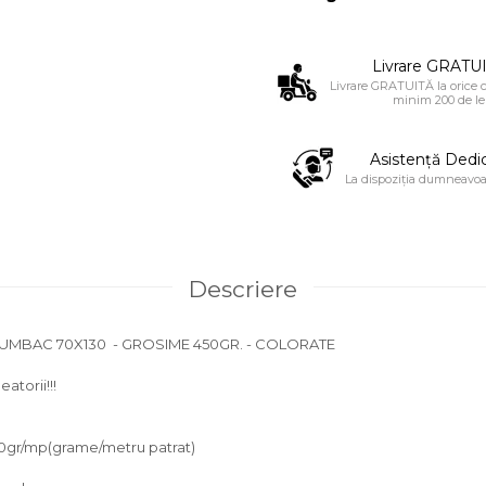
Livrare GRATUI
Livrare GRATUITĂ la orice
minim 200 de lei
Asistență Dedi
La dispoziția dumneavoa
Descriere
UMBAC 70X130 - GROSIME 450GR. - COLORATE
atorii!!!
m
%
50gr/mp(grame/metru patrat)