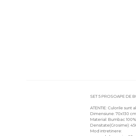
SET 5 PROSOAPE DE B
ATENTIE: Culorile sunt ale
Dimensiune: 70x130 c
Material: Bumbac 100
Densitate(Grosime): 4
Mod intretinere: