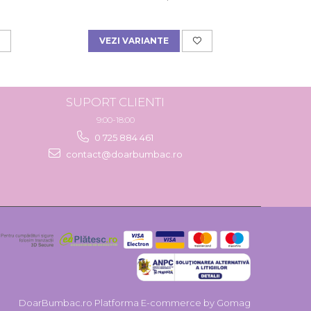
VEZI VARIANTE
A
SUPORT CLIENTI
9:00-18:00
0 725 884 461
contact@doarbumbac.ro
DoarBumbac.ro
Platforma E-commerce by Gomag