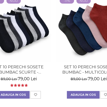
%
NOU
-11%
NOU
T 10 PERECHI SOSETE
SET 10 PERECHI SOS
BUMBAC SCURTE -
BUMBAC - MULTICOL
LTICOLOR - BARBATI
BARBATI
79,00 Lei
79,00 Lei
89,00 Lei
89,00 Lei
ADAUGA IN COS
ADAUGA IN COS