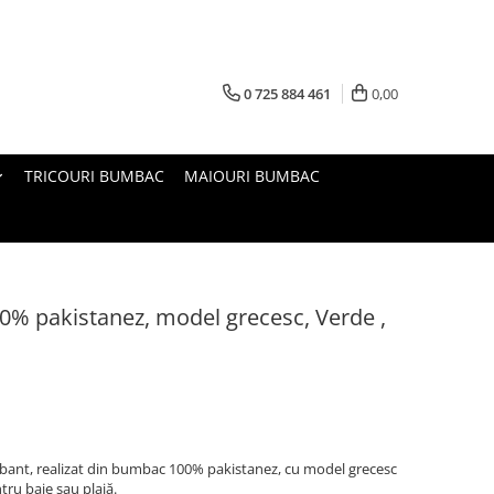
0 725 884 461
0,00
TRICOURI BUMBAC
MAIOURI BUMBAC
% pakistanez, model grecesc, Verde ,
bant, realizat din bumbac 100% pakistanez, cu model grecesc
tru baie sau plajă.