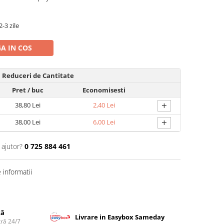
-3 zile
A IN COS
Reduceri de Cantitate
Pret
/ buc
Economisesti
+
38,80 Lei
2,40 Lei
+
38,00 Lei
6,00 Lei
 ajutor?
0 725 884 461
informatii
tă
Livrare in Easybox Sameday
tră 24/7