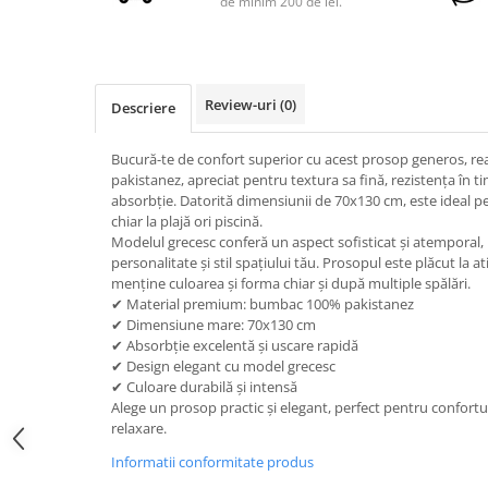
de minim 200 de lei.
Review-uri
(0)
Descriere
Bucură-te de confort superior cu acest prosop generos, r
pakistanez, apreciat pentru textura sa fină, rezistența în t
absorbție. Datorită dimensiunii de 70x130 cm, este ideal pe
chiar la plajă ori piscină.
Modelul grecesc conferă un aspect sofisticat și atemporal,
personalitate și stil spațiului tău. Prosopul este plăcut la at
menține culoarea și forma chiar și după multiple spălări.
✔ Material premium: bumbac 100% pakistanez
✔ Dimensiune mare: 70x130 cm
✔ Absorbție excelentă și uscare rapidă
✔ Design elegant cu model grecesc
✔ Culoare durabilă și intensă
Alege un prosop practic și elegant, perfect pentru confortu
relaxare.
Informatii conformitate produs