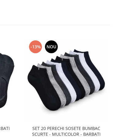
-13%
NOU
-13%
RBATI
SET 20 PERECHI SOSETE BUMBAC
SET 20 
SCURTE - MULTICOLOR - BARBATI
MU