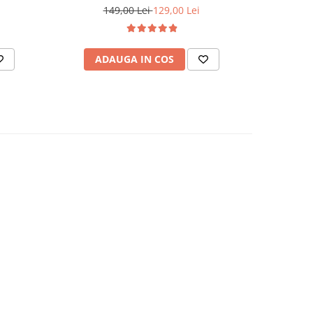
149,00 Lei
129,00 Lei
1
ADAUGA IN COS
AD