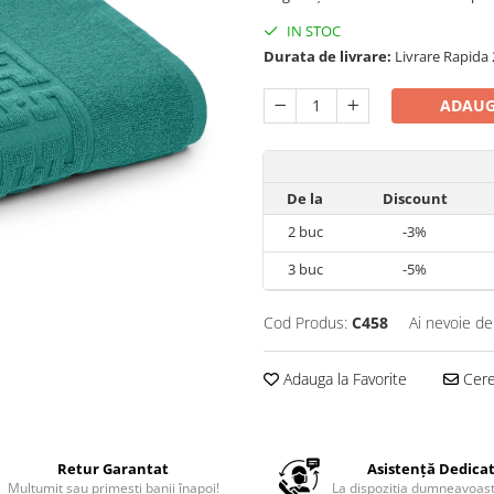
IN STOC
Durata de livrare:
Livrare Rapida 2
ADAUG
De la
Discount
2
buc
-3%
3
buc
-5%
Cod Produs:
C458
Ai nevoie de
Adauga la Favorite
Cere 
Retur Garantat
Asistență Dedica
Mulțumit sau primești banii înapoi!
La dispoziția dumneavoas