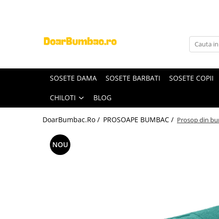
PROSOAPE BUMBAC
CHILOTI
Prosoape Baie 100% Bumbac
CHILOTI BARBATI
SET 5 Prosoape 100% Bumbac
SOSETE DAMA
SOSETE BARBATI
SOSETE COPII
CHILOTI
BLOG
DoarBumbac.Ro /
PROSOAPE BUMBAC /
Prosop din bu
NOU