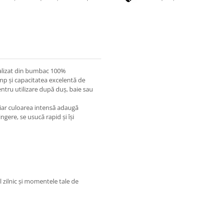
ealizat din bumbac 100%
imp și capacitatea excelentă de
ntru utilizare după duș, baie sau
 iar culoarea intensă adaugă
ingere, se usucă rapid și își
l zilnic și momentele tale de