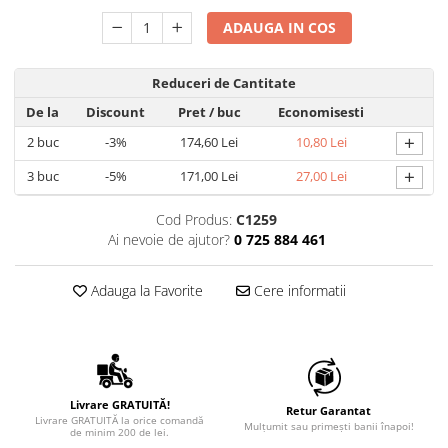
ADAUGA IN COS
Reduceri de Cantitate
De la
Discount
Pret
/ buc
Economisesti
+
2
buc
-3%
174,60 Lei
10,80 Lei
+
3
buc
-5%
171,00 Lei
27,00 Lei
Cod Produs:
C1259
Ai nevoie de ajutor?
0 725 884 461
Adauga la Favorite
Cere informatii
Livrare GRATUITĂ!
Retur Garantat
Livrare GRATUITĂ la orice comandă
Mulțumit sau primești banii înapoi!
de minim 200 de lei.