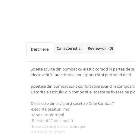
Caracteristici
Review-uri
(0)
Descriere
Șosete scurte din bumbac cu elastic comod în partea de 
ideale atât în practicarea unui sport cât și purtate zi de zi.
Șosetele din bumbac sunt confortabile având în compoziț
Datorită elasticului din compoziție, șoseta se fixează pe pici
De ce este bine să porți șosetele DoarBumbac?
-Datorită țesăturii moi
-Model confortabil
-Rezistență îndelungată
-Bună absorbție a transpirației
-Vârf și calcâi întărit