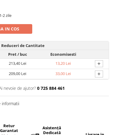
-2 zile
A IN COS
Reduceri de Cantitate
Pret
/ buc
Economisesti
+
213,40 Lei
13,20 Lei
+
209,00 Lei
33,00 Lei
Ai nevoie de ajutor?
0 725 884 461
informatii
Retur
Asistență
Garantat
Dedicată
Livrare in