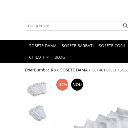
PROSOAPE BUMBAC
CHILOTI
Prosoape Baie 100% Bumbac
CHILOTI BARBATI
SET 5 Prosoape 100% Bumbac
SOSETE DAMA
SOSETE BARBATI
SOSETE COPII
CHILOTI
BLOG
DoarBumbac.Ro /
SOSETE DAMA /
SET 40 PERECHI SOS
-12%
NOU