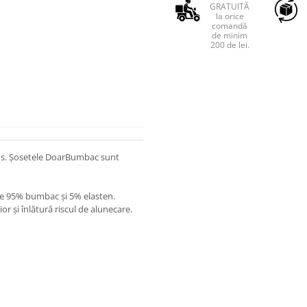
GRATUITĂ
la orice
comandă
de minim
200 de lei.
sus. Șosetele DoarBumbac sunt
ie 95% bumbac și 5% elasten.
or și înlătură riscul de alunecare.