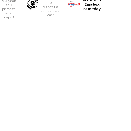
Mulțumit
La
Easybox
sau
dispoziția
Sameday
primești
dumneavoastră
banii
24/7
înapoi!