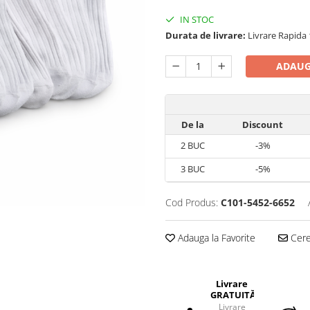
IN STOC
Durata de livrare:
Livrare Rapida 1
ADAUG
De la
Discount
2
BUC
-3%
3
BUC
-5%
Cod Produs:
C101-5452-6652
Adauga la Favorite
Cere 
Livrare
GRATUITĂ!
Livrare