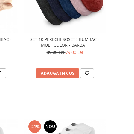
-11%
MBAC -
SET 10 PERECHI SOSETE BUMBAC -
SET 10
MULTICOLOR - BARBATI
SCURTE
89,00 Lei
79,00 Lei
ADAUGA IN COS
AD
-21%
NOU