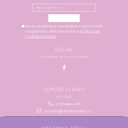
Vreau sa primesc newsletter cu promotiile
magazinului. Afla mai multe in
Politica de
Confidentialitate
SOCIAL
Urmareste-ne in social media
SUPORT CLIENTI
9:00-18:00
0 725 884 461
contact@doarbumbac.ro