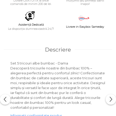
Livrare GRATUITĂ la orice
Mulțumit sau primești banii
comandă de minim 200 de lei.
înapoi!
Asistență Dedicată
Livrare in Easybox Sameday
La dispoziția dumneavoastră 24/7
Descriere
Set 5 tricouri albe bumbac - Dama
Descoperă tricourile noastre din bumbac 100% –
alegerea perfectă pentru confortul zilnic! Confectionate
din bumbac de calitate superioară, aceste tricouri sunt
moi, respirabile și ideale pentru orice activitate. Designul
simplu și versatil le face ușor de integrat în orice ținută,
iar faptul că sunt din bumbac pur le conferă o
durabilitate și confort de lungă durată. Alege tricourile
noastre din bumbac 100% pentru un look casual,
confortabil și personalizat!
Informatii conformitate produs