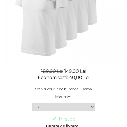
189,00 Lei
149,00 Lei
Economisesti:
40,00
Lei
Set 5 tricouri albe bumbac - Dama
Marime
:
In stoc
Durata de livrare:
1