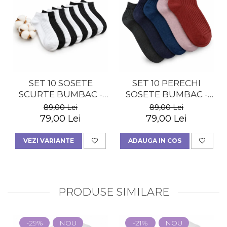
SET 10 SOSETE
SET 10 PERECHI
SCURTE BUMBAC -
SOSETE BUMBAC -
BARBATI
MULTICOLOR -
89,00 Lei
89,00 Lei
BARBATI
79,00 Lei
79,00 Lei
VEZI VARIANTE
ADAUGA IN COS
PRODUSE SIMILARE
-29%
NOU
-21%
NOU