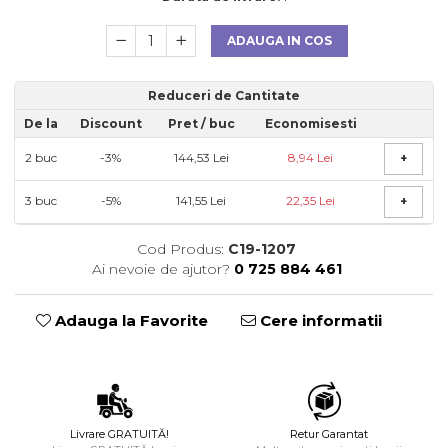
ADAUGA IN COS
Reduceri de Cantitate
De la
Discount
Pret
/ buc
Economisesti
2
buc
-3%
144,53 Lei
8,94 Lei
+
3
buc
-5%
141,55 Lei
22,35 Lei
+
Cod Produs:
C19-1207
Ai nevoie de ajutor?
0 725 884 461
Adauga la Favorite
Cere informatii
Livrare GRATUITĂ!
Retur Garantat