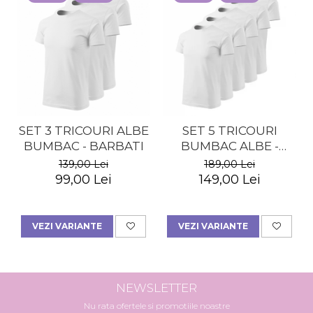
SET 3 TRICOURI ALBE
SET 5 TRICOURI
BUMBAC - BARBATI
BUMBAC ALBE -
BARBATI
139,00 Lei
189,00 Lei
99,00 Lei
149,00 Lei
VEZI VARIANTE
VEZI VARIANTE
NEWSLETTER
Nu rata ofertele si promotiile noastre