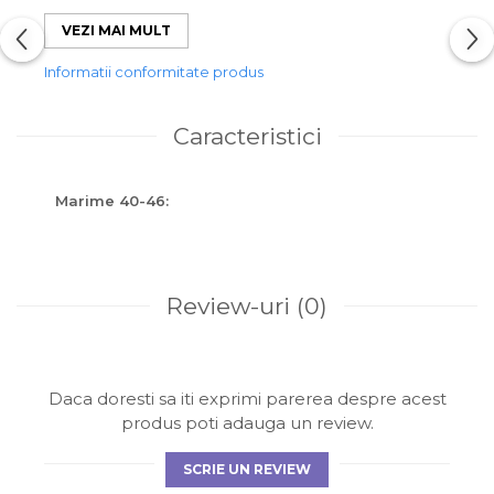
-Bună absorbție a transpirației
-Vârf și calcâi întărit
VEZI MAI MULT
-Elasticul nu produce disconfort
Informatii conformitate produs
Instrucțiuni de întreținere
Uscare la mașină ciclu scăzut
Caracteristici
Spălați cu culori similare
Compatibil cu curățarea chimică
Călcare nivel mediu
Numai înălbitor fără clor la nevoie
Marime 40-46:
Spălare la mașină 40°
Review-uri
(0)
Daca doresti sa iti exprimi parerea despre acest
produs poti adauga un review.
SCRIE UN REVIEW