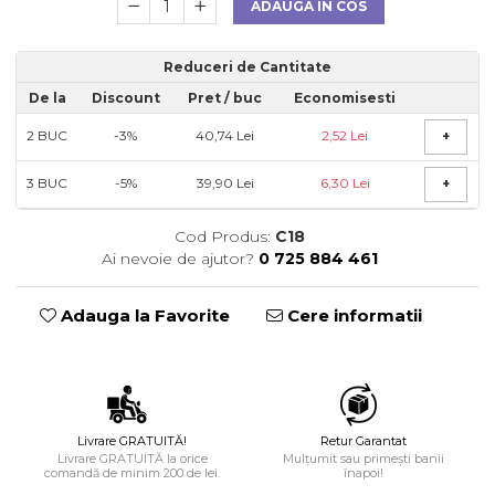
ADAUGA IN COS
Reduceri de Cantitate
De la
Discount
Pret
/ buc
Economisesti
2
BUC
-3%
40,74 Lei
2,52 Lei
+
3
BUC
-5%
39,90 Lei
6,30 Lei
+
Cod Produs:
C18
Ai nevoie de ajutor?
0 725 884 461
Adauga la Favorite
Cere informatii
Livrare GRATUITĂ!
Retur Garantat
Livrare GRATUITĂ la orice
Mulțumit sau primești banii
comandă de minim 200 de lei.
înapoi!