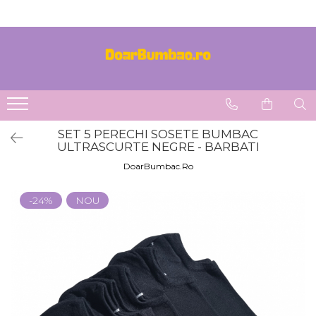
PROSOAPE BUMBAC
CHILOTI
Prosoape Baie 100% Bumbac
CHILOTI BARBATI
SET 5 Prosoape 100% Bumbac
SET 5 PERECHI SOSETE BUMBAC
ULTRASCURTE NEGRE - BARBATI
DoarBumbac.Ro
-24%
NOU