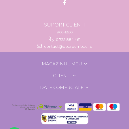
SUPORT CLIENTI
9:00-18:00
0 725 884 461
contact@doarbumbac.ro
MAGAZINUL MEU
CLIENTI
DATE COMERCIALE