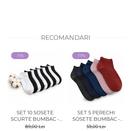
RECOMANDARI
-11%
-17%
SET 10 SOSETE
SET 5 PERECHI
SCURTE BUMBAC -
SOSETE BUMBAC -
BARBATI
COLORATE - BARBATI
89,00 Lei
59,00 Lei