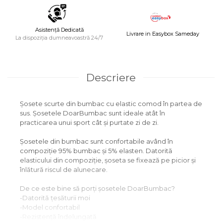
Asistență Dedicată
Livrare in Easybox Sameday
La dispoziția dumneavoastră 24/7
Descriere
Șosete scurte din bumbac cu elastic comod în partea de
sus. Șosetele DoarBumbac sunt ideale atât în
practicarea unui sport cât și purtate zi de zi.
Șosetele din bumbac sunt confortabile având în
compoziție 95% bumbac și 5% elasten. Datorită
elasticului din compoziție, șoseta se fixează pe picior și
înlătură riscul de alunecare.
De ce este bine să porți șosetele DoarBumbac?
-Datorită țesăturii moi
-Model confortabil
-Rezistență îndelungată