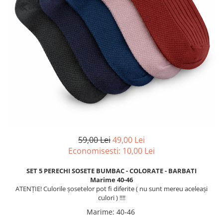
59,00 Lei
49,00 Lei
Economisesti:
10,00
Lei
SET 5 PERECHI SOSETE BUMBAC - COLORATE - BARBATI
Marime 40-46
ATENȚIE
! Culorile
șosetelor
pot fi diferite ( nu
sunt
mereu
aceleași
culori ) !!!!
Marime
:
40-46