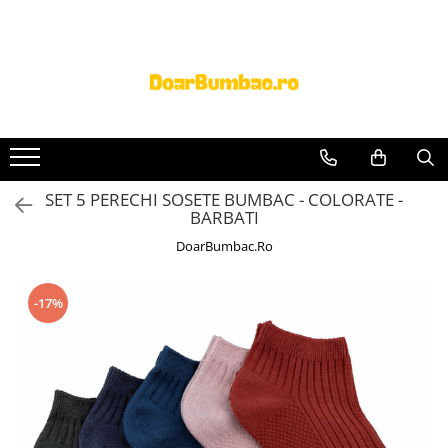
PROSOAPE BUMBAC
CHILOTI
Prosoape Baie 100% Bumbac
CHILOTI BARBATI
SET 5 Prosoape 100% Bumbac
SET 5 PERECHI SOSETE BUMBAC - COLORATE -
BARBATI
DoarBumbac.Ro
-17%