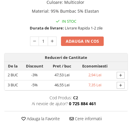
Culoare
:
Multicolor
Material
:
95% Bumbac 5% Elastan
IN STOC
Durata de livrare:
Livrare Rapida 1-2 zile
ADAUGA IN COS
Reduceri de Cantitate
De la
Discount
Pret
/ buc
Economisesti
+
2
BUC
-3%
47,53 Lei
2,94 Lei
+
3
BUC
-5%
46,55 Lei
7,35 Lei
Cod Produs:
C2
Ai nevoie de ajutor?
0 725 884 461
Adauga la Favorite
Cere informatii