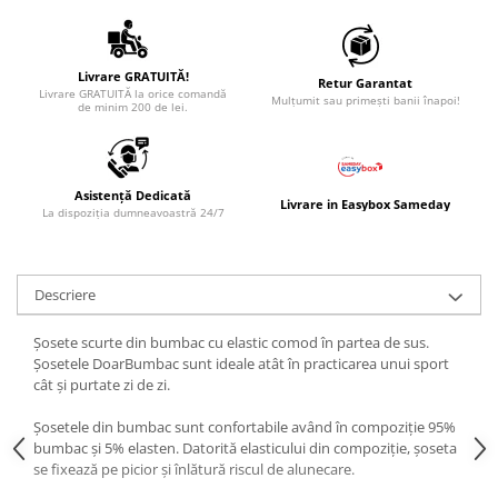
Livrare GRATUITĂ!
Retur Garantat
Livrare GRATUITĂ la orice comandă
Mulțumit sau primești banii înapoi!
de minim 200 de lei.
Asistență Dedicată
Livrare in Easybox Sameday
La dispoziția dumneavoastră 24/7
Descriere
Șosete scurte din bumbac cu elastic comod în partea de sus.
Șosetele DoarBumbac sunt ideale atât în practicarea unui sport
cât și purtate zi de zi.
Șosetele din bumbac sunt confortabile având în compoziție 95%
bumbac și 5% elasten. Datorită elasticului din compoziție, șoseta
se fixează pe picior și înlătură riscul de alunecare.