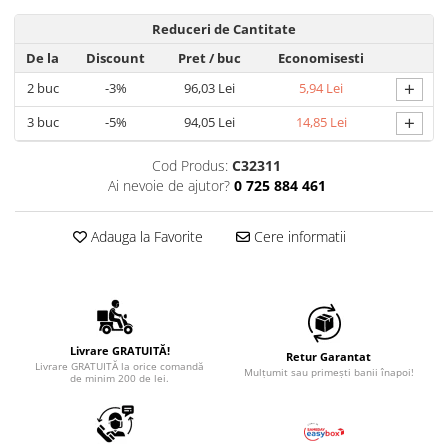
Reduceri de Cantitate
De la
Discount
Pret
/ buc
Economisesti
+
2
buc
-3%
96,03 Lei
5,94 Lei
+
3
buc
-5%
94,05 Lei
14,85 Lei
Cod Produs:
C32311
Ai nevoie de ajutor?
0 725 884 461
Adauga la Favorite
Cere informatii
Livrare GRATUITĂ!
Retur Garantat
Livrare GRATUITĂ la orice comandă
Mulțumit sau primești banii înapoi!
de minim 200 de lei.