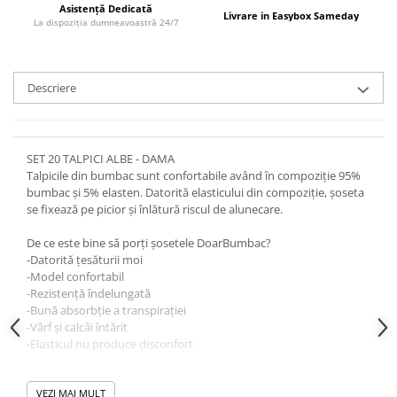
Asistență Dedicată
Livrare in Easybox Sameday
La dispoziția dumneavoastră 24/7
Descriere
SET 20 TALPICI ALBE - DAMA
Talpicile din bumbac sunt confortabile având în compoziție 95%
bumbac și 5% elasten. Datorită elasticului din compoziție, șoseta
se fixează pe picior și înlătură riscul de alunecare.
De ce este bine să porți șosetele DoarBumbac?
-Datorită țesăturii moi
-Model confortabil
-Rezistență îndelungată
-Bună absorbție a transpirației
-Vârf și calcâi întărit
-Elasticul nu produce disconfort
Instrucțiuni de întreținere
Uscare la mașină ciclu scăzut
VEZI MAI MULT