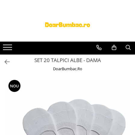
PROSOAPE BUMBAC
CHILOTI
Prosoape Baie 100% Bumbac
CHILOTI BARBATI
SET 5 Prosoape 100% Bumbac
SET 20 TALPICI ALBE - DAMA
DoarBumbac.Ro
NOU