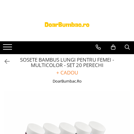
PROSOAPE BUMBAC
CHILOTI
Prosoape Baie 100% Bumbac
CHILOTI BARBATI
SET 5 Prosoape 100% Bumbac
SOSETE BAMBUS LUNGI PENTRU FEMEI -
MULTICOLOR - SET 20 PERECHI
+ CADOU
DoarBumbac.Ro