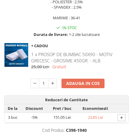
- POLIESTER : 2.5%
- SPANDEX : 2.5%
MARIME : 36-41
IN STOC
Durata de livrare:
1-2 zile lucratoare
+ CADOU
1 x PROSOP DE BUMBAC 50X90 - MOTIV
GRECESC - GROSIME 450GR. - ALB
25,00 Lei
Gratuit
ADAUGA IN COS
Reduceri de Cantitate
De la
Discount
Pret
/ buc
Economisesti
+
3
buc
-5%
151,05 Lei
23,85 Lei
Cod Produs:
C398-1940