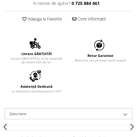
Ai nevoie de ajutor?
0 725 884 461
Adauga la Favorite
Cere informatii
Livrare GRATUITĂ!
Retur Garantat
Livrare GRATUITĂ la orice comandă
Mulțumit sau primești banii înapoi!
de minim 200 de lei.
Asistență Dedicată
La dispoziția dumneavoastră 24/7
Descriere