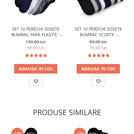
SET 10 PERECHI SOSETE
SET 10 PERECHI SOSETE
BUMBAC FARA ELASTIC -
BUMBAC SCURTE -
BARBATI - COLORATE
MULTICOLOR - BARBATI
139,00 Lei
89,00 Lei
99,00 Lei
79,00 Lei
ADAUGA IN COS
ADAUGA IN COS
PRODUSE SIMILARE
-17%
NOU
-17%
NOU