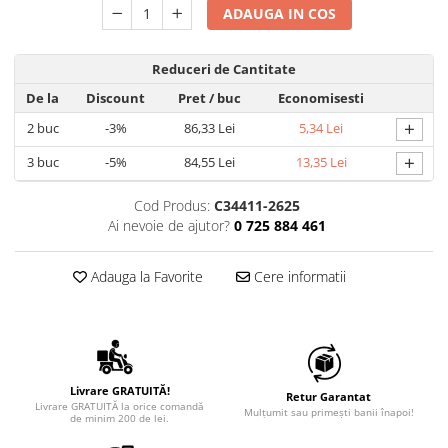
ADAUGA IN COS
Reduceri de Cantitate
De la
Discount
Pret
/ buc
Economisesti
+
2
buc
-3%
86,33 Lei
5,34 Lei
+
3
buc
-5%
84,55 Lei
13,35 Lei
Cod Produs:
C34411-2625
Ai nevoie de ajutor?
0 725 884 461
Adauga la Favorite
Cere informatii
Livrare GRATUITĂ!
Retur Garantat
Livrare GRATUITĂ la orice comandă
Mulțumit sau primești banii înapoi!
de minim 200 de lei.