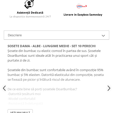
Asistență Dedicată
Livrare in Easybox Sameday
La dispoziția dumneavoastră 24/7
Descriere
SOSETE DAMA - ALBE - LUNGIME MEDIE - SET 10 PERECHI
Șosete din bumbac cu elastic comod în partea de sus. Șosetele
DoarBumbac sunt ideale atât în practicarea unui sport cât și
purtate zi de zi.
Șosetele din bumbac sunt confortabile având în compoziție 95%
bumbac și 5% elasten. Datorită elasticului din compoziție, șoseta
se fixează pe picior și înlătură riscul de alunecare.
De ce este bine să porți șosetele DoarBumbac?
-Datorită țesăturii moi
-Model confortabil
-Rezistență îndelungată
-Bună absorbție a transpirației
VEZI MAI MULT