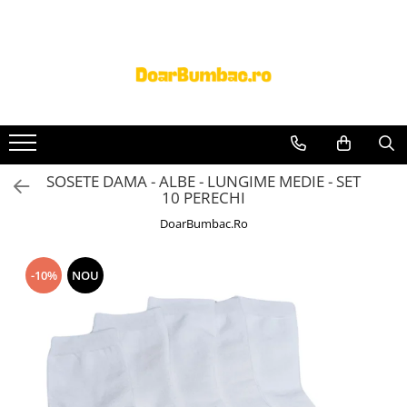
PROSOAPE BUMBAC
CHILOTI
Prosoape Baie 100% Bumbac
CHILOTI BARBATI
SET 5 Prosoape 100% Bumbac
SOSETE DAMA - ALBE - LUNGIME MEDIE - SET
10 PERECHI
DoarBumbac.Ro
-10%
NOU