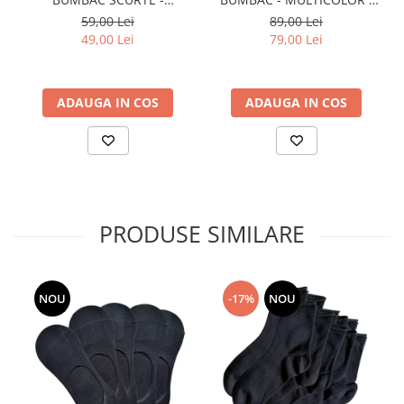
MULTICOLOR - BARBATI
BARBATI
59,00 Lei
89,00 Lei
49,00 Lei
79,00 Lei
ADAUGA IN COS
ADAUGA IN COS
PRODUSE SIMILARE
NOU
-17%
NOU