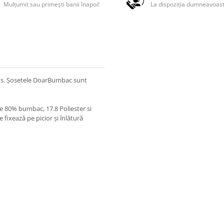
Mulțumit sau primești banii înapoi!
La dispoziția dumneavoas
sus. Șosetele DoarBumbac sunt
e 80% bumbac, 17.8 Poliester si
 fixează pe picior și înlătură