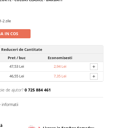
-2 zile
A IN COS
Reduceri de Cantitate
Pret
/ buc
Economisesti
+
47,53 Lei
2,94 Lei
+
46,55 Lei
7,35 Lei
oie de ajutor?
0 725 884 461
informatii
tă
Livrare in Easybox Sameday