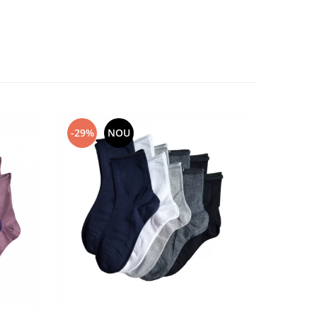
-29%
NOU
-14%