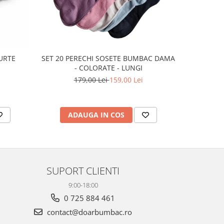
CURTE
SET 20 PERECHI SOSETE BUMBAC DAMA
SET 20
- COLORATE - LUNGI
SC
179,00 Lei
159,00 Lei
1
ADAUGA IN COS
AD
SUPORT CLIENTI
9:00-18:00
0 725 884 461
contact@doarbumbac.ro