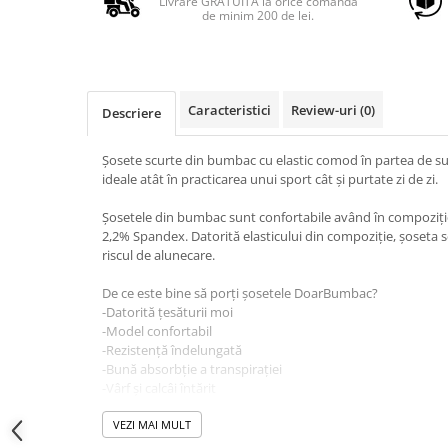
Livrare GRATUITĂ la orice comandă
de minim 200 de lei.
Caracteristici
Review-uri
(0)
Descriere
Șosete scurte din bumbac cu elastic comod în partea de 
ideale atât în practicarea unui sport cât și purtate zi de zi.
Șosetele din bumbac sunt confortabile având în compoziți
2,2% Spandex. Datorită elasticului din compoziție, șoseta se
riscul de alunecare.
De ce este bine să porți șosetele DoarBumbac?
-Datorită țesăturii moi
-Model confortabil
-Rezistență îndelungată
-Bună absorbție a transpirației
-Vârf și calcâi întărit
-Elasticul nu produce disconfort
VEZI MAI MULT
Instrucțiuni de întreținere