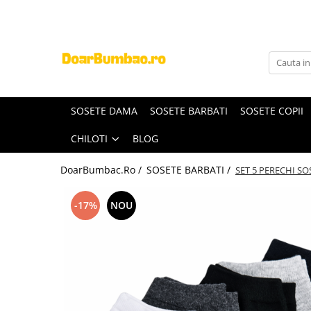
PROSOAPE BUMBAC
CHILOTI
Prosoape Baie 100% Bumbac
CHILOTI BARBATI
SET 5 Prosoape 100% Bumbac
SOSETE DAMA
SOSETE BARBATI
SOSETE COPII
CHILOTI
BLOG
DoarBumbac.Ro /
SOSETE BARBATI /
SET 5 PERECHI SO
-17%
NOU