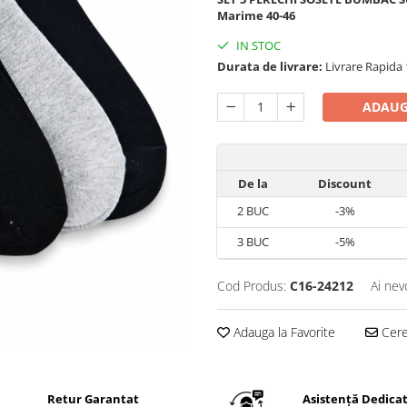
Marime 40-46
IN STOC
Durata de livrare:
Livrare Rapida 1
ADAUG
De la
Discount
2
BUC
-3%
3
BUC
-5%
Cod Produs:
C16-24212
Ai nev
Adauga la Favorite
Cere 
Retur Garantat
Asistență Dedica