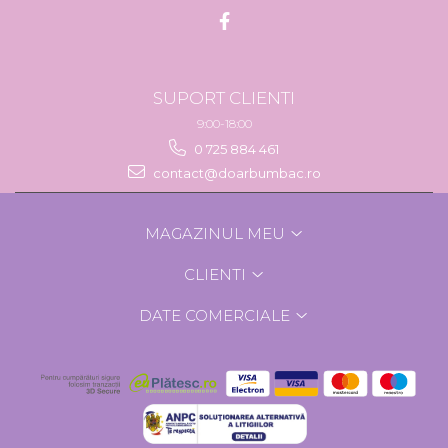
SUPORT CLIENTI
9:00-18:00
0 725 884 461
contact@doarbumbac.ro
MAGAZINUL MEU
CLIENTI
DATE COMERCIALE