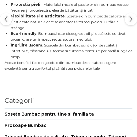
Protecția pielii
: Materialul moale al șosetelor din bumbac reduce
frecarea și protejează pielea de bătături și iritații.
Flexibilitate și elasticitate
: Șosetele din bumbac de calitate au o
elasticitate naturală care se adaptează formei piciorului fără a
strânge.
Eco-friendly
: Bumbacul este biodegradabil și, dacă este cultivat
organic, are un impact redus asupra mediului.
Îngrijire ușoară
: Șosetele din bumbac sunt ușor de spălat și
întreținut, păstrându-și forma și culoarea pentru o perioadă lungă de
timp.
Aceste beneficii fac din șosetele din bumbac de calitate o alegere
excelentă pentru confortul și sănătatea picioarelor tale.
Categorii
Sosete Bumbac pentru tine si familia ta
Prosoape Bumbac
Tricouri Bumbac de calitate , Tricouri simple , Tricouri