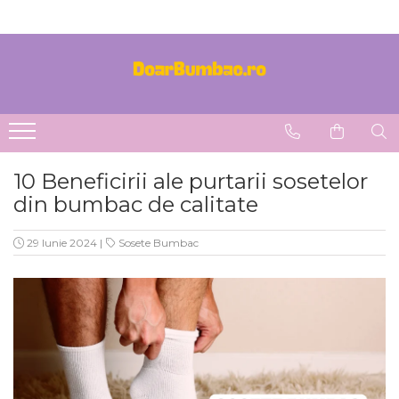
PROSOAPE BUMBAC
CHILOTI
Prosoape Baie 100% Bumbac
CHILOTI BARBATI
SET 5 Prosoape 100% Bumbac
10 Beneficirii ale purtarii sosetelor
din bumbac de calitate
29 Iunie 2024
|
Sosete Bumbac