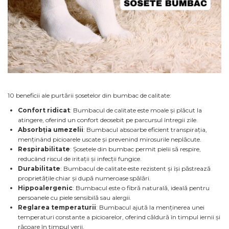
10 beneficii ale purtării șosetelor din bumbac de calitate:
Confort ridicat
: Bumbacul de calitate este moale și plăcut la
atingere, oferind un confort deosebit pe parcursul întregii zile.
Absorbția umezelii
: Bumbacul absoarbe eficient transpirația,
menținând picioarele uscate și prevenind mirosurile neplăcute.
Respirabilitate
: Șosetele din bumbac permit pielii să respire,
reducând riscul de iritații și infecții fungice.
Durabilitate
: Bumbacul de calitate este rezistent și își păstrează
proprietățile chiar și după numeroase spălări.
Hippoalergenic
: Bumbacul este o fibră naturală, ideală pentru
persoanele cu piele sensibilă sau alergii.
Reglarea temperaturii
: Bumbacul ajută la menținerea unei
temperaturi constante a picioarelor, oferind căldură în timpul iernii și
răcoare în timpul verii.