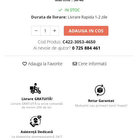
IN STOC
Durata de livrare:
Livrare Rapida 1-2 zile
ADAUGA IN COS
Cod Produs:
C422-3053-4650
Ai nevoie de ajutor?
0 725 884 461
Adauga la Favorite
Cere informatii
Livrare GRATUITĂ!
Retur Garantat
Livrare GRATUITĂ la orice comandă
Mulțumit sau primești banii înapoi!
de minim 200 de lei.
Asistență Dedicată
La dispoziția dumneavoastră 24/7