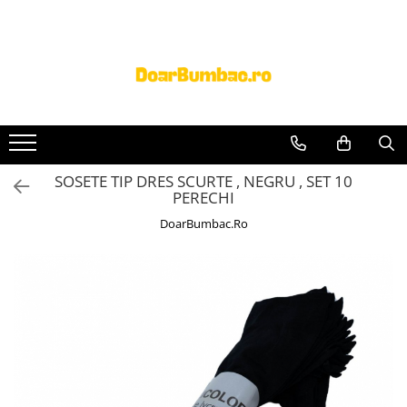
PROSOAPE BUMBAC
CHILOTI
Prosoape Baie 100% Bumbac
CHILOTI BARBATI
SET 5 Prosoape 100% Bumbac
SOSETE TIP DRES SCURTE , NEGRU , SET 10
PERECHI
DoarBumbac.Ro