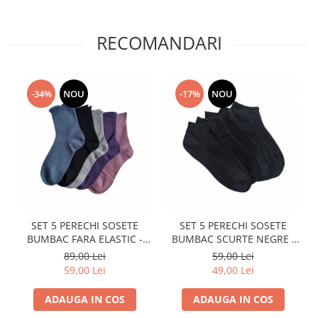
RECOMANDARI
-34%
NOU
-17%
NOU
SET 5 PERECHI SOSETE
SET 5 PERECHI SOSETE
BUMBAC FARA ELASTIC -
BUMBAC SCURTE NEGRE -
DAMA - COLORATE
DAMA
89,00 Lei
59,00 Lei
59,00 Lei
49,00 Lei
ADAUGA IN COS
ADAUGA IN COS