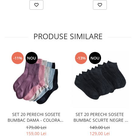
PRODUSE SIMILARE
-11%
NOU
-13%
NOU
SET 20 PERECHI SOSETE
SET 20 PERECHI SOSETE
BUMBAC DAMA - COLORATE
BUMBAC SCURTE NEGRE -
- LUNGI
DAMA
179,00 Lei
149,00 Lei
159,00 Lei
129,00 Lei