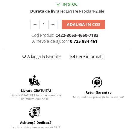
IN STOC
Durata de livrare:
Livrare Rapida 1-2 zile
ADAUGA IN COS
Cod Produs:
C422-3053-4650-7183
Ai nevoie de ajutor?
0 725 884 461
Adauga la Favorite
Cere informatii
Livrare GRATUITĂ!
Retur Garantat
Livrare GRATUITĂ la orice comandă
Mulțumit sau primești banii înapoi!
de minim 200 de lei.
Asistență Dedicată
La dispoziția dumneavoastră 24/7