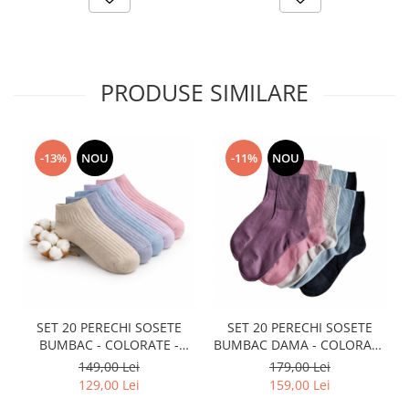
PRODUSE SIMILARE
-13%
NOU
-11%
NOU
SET 20 PERECHI SOSETE
SET 20 PERECHI SOSETE
BUMBAC - COLORATE -
BUMBAC DAMA - COLORATE
DAMA
- LUNGI
149,00 Lei
179,00 Lei
129,00 Lei
159,00 Lei