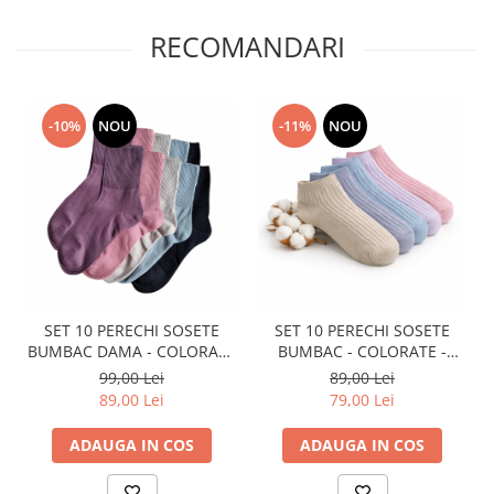
RECOMANDARI
-10%
NOU
-11%
NOU
SET 10 PERECHI SOSETE
SET 10 PERECHI SOSETE
BUMBAC DAMA - COLORATE
BUMBAC - COLORATE -
- LUNGI
DAMA
99,00 Lei
89,00 Lei
89,00 Lei
79,00 Lei
ADAUGA IN COS
ADAUGA IN COS