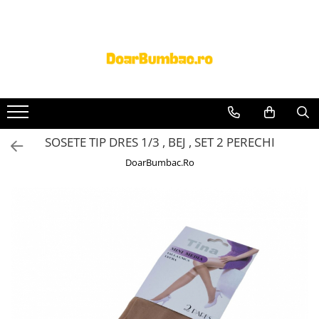
PROSOAPE BUMBAC
CHILOTI
Prosoape Baie 100% Bumbac
CHILOTI BARBATI
SET 5 Prosoape 100% Bumbac
SOSETE TIP DRES 1/3 , BEJ , SET 2 PERECHI
DoarBumbac.Ro