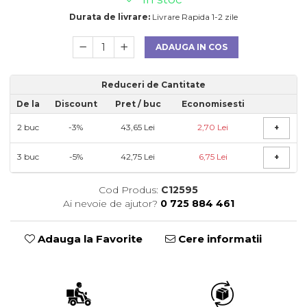
Durata de livrare:
Livrare Rapida 1-2 zile
ADAUGA IN COS
Reduceri de Cantitate
De la
Discount
Pret
/ buc
Economisesti
2
buc
-3%
43,65 Lei
2,70 Lei
+
3
buc
-5%
42,75 Lei
6,75 Lei
+
Cod Produs:
C12595
Ai nevoie de ajutor?
0 725 884 461
Adauga la Favorite
Cere informatii