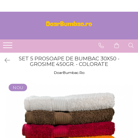
PROSOAPE BUMBAC
CHILOTI
Prosoape Baie 100% Bumbac
CHILOTI BARBATI
SET 5 Prosoape 100% Bumbac
SET 5 PROSOAPE DE BUMBAC 30X50 -
GROSIME 450GR. - COLORATE
DoarBumbac.Ro
NOU