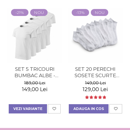
-21%
NOU
-13%
NOU
SET 5 TRICOURI
SET 20 PERECHI
BUMBAC ALBE -
SOSETE SCURTE
BARBATI
BUMBAC ALBE -
189,00 Lei
149,00 Lei
DAMA
149,00 Lei
129,00 Lei
VEZI VARIANTE
ADAUGA IN COS