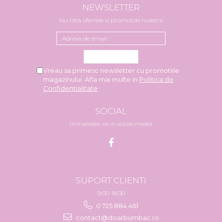
NEWSLETTER
Nu rata ofertele si promotiile noastre
Vreau sa primesc newsletter cu promotiile
magazinului. Afla mai multe in
Politica de
Confidentialitate
SOCIAL
Urmareste-ne in social media
SUPORT CLIENTI
9:00-18:00
0 725 884 461
contact@doarbumbac.ro