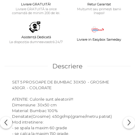
Livrare GRATUITĂ!
Retur Garantat
Livrare GRATUITĂ la orice
Mulțumit sau primești banii
comandă de minim 200 de lei.
înapoi!
Asistență Dedicată
Livrare in Easybox Sameday
La dispoziția dumneavoastră 24/7
Descriere
SET 5 PROSOAPE DE BUMBAC 30X50 - GROSIME
450GR. - COLORATE
ATENTIE: Culorile sunt aleatorii!!!
Dimensiune: 30x50 cm
Material: Bumbac 100%
Densitate(Grosime): 450gr/mp(grame/metru patrat)
Mod intretinere:
- se spala la maxim 60 grade
- se calca la maxim 150 grade.