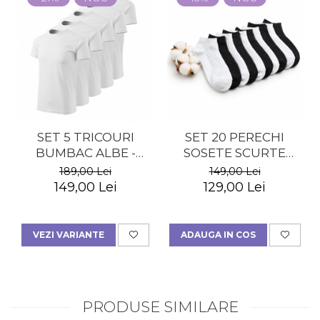
SET 5 TRICOURI
SET 20 PERECHI
BUMBAC ALBE -
SOSETE SCURTE
BARBATI
BUMBAC - BARBATI
189,00 Lei
149,00 Lei
149,00 Lei
129,00 Lei
VEZI VARIANTE
ADAUGA IN COS
PRODUSE SIMILARE