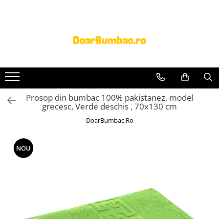
PROSOAPE BUMBAC
CHILOTI
Prosoape Baie 100% Bumbac
CHILOTI BARBATI
SET 5 Prosoape 100% Bumbac
Prosop din bumbac 100% pakistanez, model
grecesc, Verde deschis , 70x130 cm
DoarBumbac.Ro
NOU