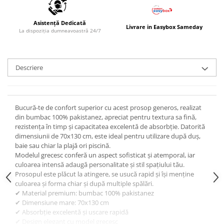
Asistență Dedicată
Livrare in Easybox Sameday
La dispoziția dumneavoastră 24/7
Descriere
Bucură-te de confort superior cu acest prosop generos, realizat
din bumbac 100% pakistanez, apreciat pentru textura sa fină,
rezistența în timp și capacitatea excelentă de absorbție. Datorită
dimensiunii de 70x130 cm, este ideal pentru utilizare după duș,
baie sau chiar la plajă ori piscină.
Modelul grecesc conferă un aspect sofisticat și atemporal, iar
culoarea intensă adaugă personalitate și stil spațiului tău.
Prosopul este plăcut la atingere, se usucă rapid și își menține
culoarea și forma chiar și după multiple spălări.
✔ Material premium: bumbac 100% pakistanez
✔ Dimensiune mare: 70x130 cm
✔ Absorbție excelentă și uscare rapidă
✔ Design elegant cu model grecesc