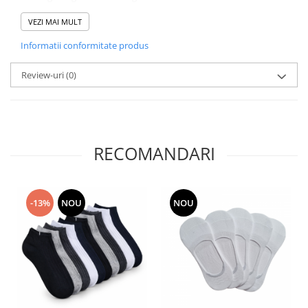
✔ Culoare durabilă și intensă
Alege un prosop practic și elegant, perfect pentru confortul zilnic
VEZI MAI MULT
și momentele tale de relaxare.
Informatii conformitate produs
Review-uri
(0)
RECOMANDARI
-13%
NOU
NOU