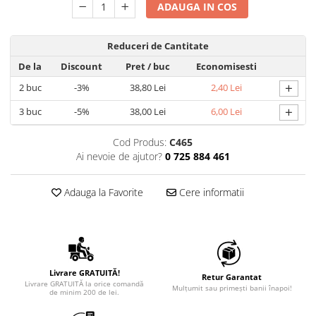
ADAUGA IN COS
Reduceri de Cantitate
De la
Discount
Pret
/ buc
Economisesti
+
2
buc
-3%
38,80 Lei
2,40 Lei
+
3
buc
-5%
38,00 Lei
6,00 Lei
Cod Produs:
C465
Ai nevoie de ajutor?
0 725 884 461
Adauga la Favorite
Cere informatii
Livrare GRATUITĂ!
Retur Garantat
Livrare GRATUITĂ la orice comandă
Mulțumit sau primești banii înapoi!
de minim 200 de lei.