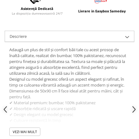
Asistență Dedicată
Livrare in Easybox Sameday
La dispoziția dumneavoastră 24/7
Descriere
Adaugă un plus de stil și confort băii tale cu acest prosop de
înaltă calitate, realizat din bumbac 100% pakistanez, recunoscut
pentru finețea și durabilitatea sa. Textura sa moale și plăcută la
atingere asigură o absorbție excelentă, fiind perfect pentru
utilizarea zilnică acasă, la sală sau în călătorii.
Designul cu model grecesc oferă un aspect elegant și rafinat, în
timp ce culoarea vibrantă adaugă un accent modern și energic.
Dimensiunea de 50x90 cm îl face ideal atât pentru mâini, cât și
pentru față.
✔ Material premium: bumbac 100% pakistanez
✔ Absorbție ridicată și uscare rapidă
✔ Design elegant cu model grecesc
✔ Culoare rezistentă în timp
✔ Dimensiune practică: 50x90 cm
Alege un prosop care îmbină calitatea, confortul și designul într-
VEZI MAI MULT
un produs esențial pentru rutina ta zilnică.