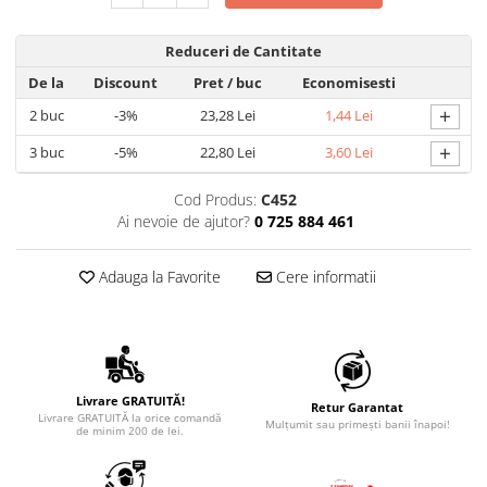
Reduceri de Cantitate
De la
Discount
Pret
/ buc
Economisesti
+
2
buc
-3%
23,28 Lei
1,44 Lei
+
3
buc
-5%
22,80 Lei
3,60 Lei
Cod Produs:
C452
Ai nevoie de ajutor?
0 725 884 461
Adauga la Favorite
Cere informatii
Livrare GRATUITĂ!
Retur Garantat
Livrare GRATUITĂ la orice comandă
Mulțumit sau primești banii înapoi!
de minim 200 de lei.