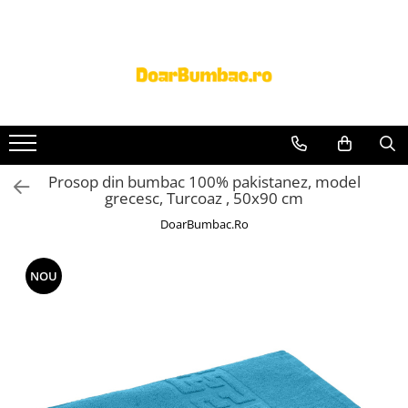
PROSOAPE BUMBAC
CHILOTI
Prosoape Baie 100% Bumbac
CHILOTI BARBATI
SET 5 Prosoape 100% Bumbac
Prosop din bumbac 100% pakistanez, model
grecesc, Turcoaz , 50x90 cm
DoarBumbac.Ro
NOU