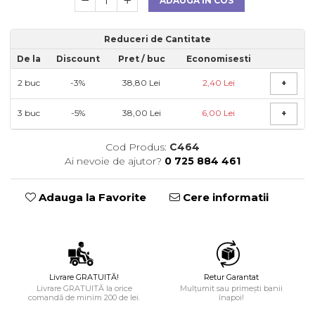
ADAUGA IN COS
Reduceri de Cantitate
De la
Discount
Pret
/ buc
Economisesti
2
buc
-3%
38,80 Lei
2,40 Lei
+
3
buc
-5%
38,00 Lei
6,00 Lei
+
Cod Produs:
C464
Ai nevoie de ajutor?
0 725 884 461
Adauga la Favorite
Cere informatii
Livrare GRATUITĂ!
Retur Garantat
Livrare GRATUITĂ la orice
Mulțumit sau primești banii
comandă de minim 200 de lei.
înapoi!