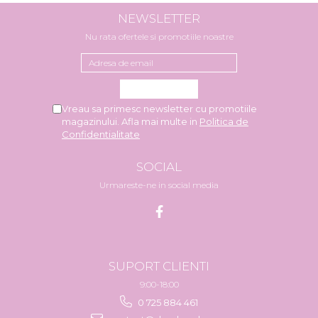
NEWSLETTER
Nu rata ofertele si promotiile noastre
Vreau sa primesc newsletter cu promotiile
magazinului. Afla mai multe in
Politica de
Confidentialitate
SOCIAL
Urmareste-ne in social media
SUPORT CLIENTI
9:00-18:00
0 725 884 461