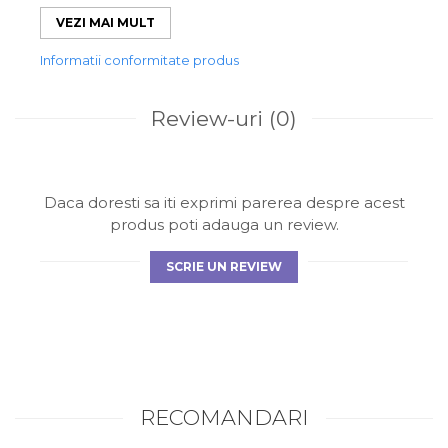
✔ Absorbție excelentă și uscare rapidă
✔ Design elegant cu model grecesc
VEZI MAI MULT
✔ Culoare durabilă și intensă
Alege un prosop practic și elegant, perfect pentru
Informatii conformitate produs
confortul zilnic și momentele tale de relaxare.
Review-uri
(0)
Daca doresti sa iti exprimi parerea despre acest
produs poti adauga un review.
SCRIE UN REVIEW
RECOMANDARI