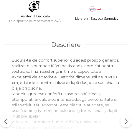
Asistență Dedicată
Livrare in Easybox Sameday
La dispoziția dumneavoastră 24/7
Descriere
Bucură-te de confort superior cu acest prosop generos,
realizat din bumbac 100% pakistanez, apreciat pentru
textura sa fină, rezistența în timp și capacitatea
excelentă de absorbție. Datorită dimensiunii de 70x130
cm, este ideal pentru utilizare după duș, baie sau chiar la
plajă ori piscină.
Modelul grecesc conferă un aspect sofisticat și
atemporal, iar culoarea intensă adaugă personalitate și
stil spațiului tău. Prosopul este plăcut la atingere, se
usucă rapid și își menține culoarea și forma chiar și după
multiple spălări.
✔ Material premium: bumbac 100% pakistanez
✔ Dimensiune mare: 70x130 cm