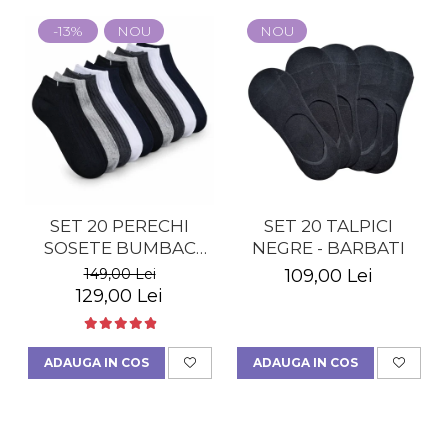
-13%
NOU
NOU
SET 20 PERECHI
SET 20 TALPICI
SOSETE BUMBAC
NEGRE - BARBATI
SCURTE -
149,00 Lei
109,00 Lei
MULTICOLOR -
129,00 Lei
BARBATI
ADAUGA IN COS
ADAUGA IN COS