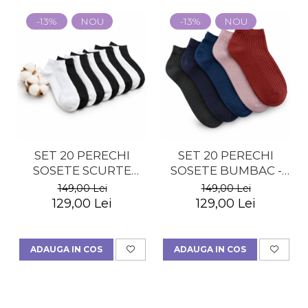
-13%
NOU
-13%
NOU
SET 20 PERECHI
SET 20 PERECHI
SOSETE SCURTE
SOSETE BUMBAC -
BUMBAC - BARBATI
MULTICOLOR -
149,00 Lei
149,00 Lei
BARBATI
129,00 Lei
129,00 Lei
ADAUGA IN COS
ADAUGA IN COS