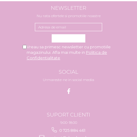
NEWSLETTER
Nu rata ofertele si promotiile noastre
Vreau sa primesc newsletter cu promotiile
magazinului. Afla mai multe in
Politica de
Confidentialitate
SOCIAL
Urmareste-ne in social media
SUPORT CLIENTI
9:00-18:00
0 725 884 461