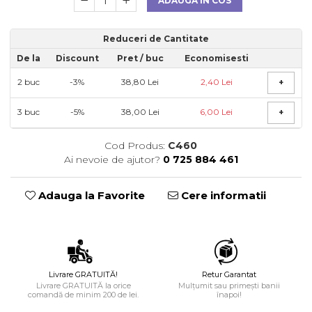
ADAUGA IN COS
Reduceri de Cantitate
De la
Discount
Pret
/ buc
Economisesti
2
buc
-3%
38,80 Lei
2,40 Lei
+
3
buc
-5%
38,00 Lei
6,00 Lei
+
Cod Produs:
C460
Ai nevoie de ajutor?
0 725 884 461
Adauga la Favorite
Cere informatii
Livrare GRATUITĂ!
Retur Garantat
Livrare GRATUITĂ la orice
Mulțumit sau primești banii
comandă de minim 200 de lei.
înapoi!