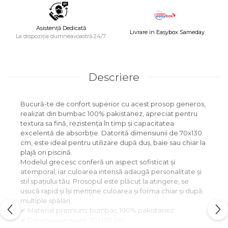
Asistență Dedicată
Livrare in Easybox Sameday
La dispoziția dumneavoastră 24/7
Descriere
Bucură-te de confort superior cu acest prosop generos,
realizat din bumbac 100% pakistanez, apreciat pentru
textura sa fină, rezistența în timp și capacitatea
excelentă de absorbție. Datorită dimensiunii de 70x130
cm, este ideal pentru utilizare după duș, baie sau chiar la
plajă ori piscină.
Modelul grecesc conferă un aspect sofisticat și
atemporal, iar culoarea intensă adaugă personalitate și
stil spațiului tău. Prosopul este plăcut la atingere, se
usucă rapid și își menține culoarea și forma chiar și după
multiple spălări.
✔ Material premium: bumbac 100% pakistanez
✔ Dimensiune mare: 70x130 cm