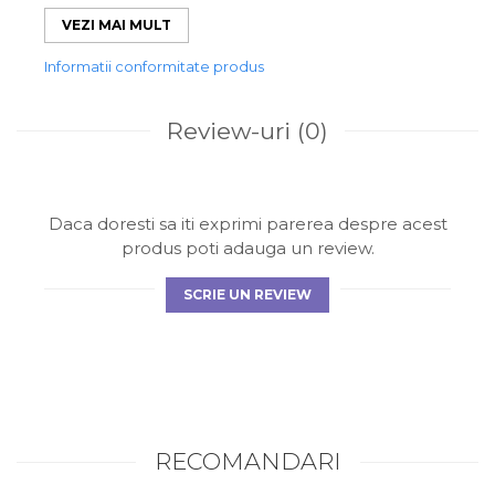
✔ Absorbție excelentă și uscare rapidă
✔ Design elegant cu model grecesc
VEZI MAI MULT
✔ Culoare durabilă și intensă
Alege un prosop practic și elegant, perfect pentru
Informatii conformitate produs
confortul zilnic și momentele tale de relaxare.
Review-uri
(0)
Daca doresti sa iti exprimi parerea despre acest
produs poti adauga un review.
SCRIE UN REVIEW
RECOMANDARI