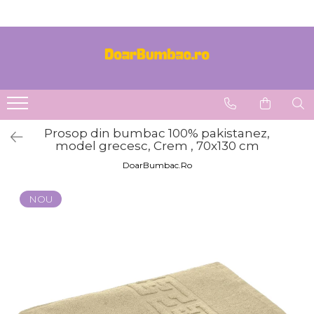
PROSOAPE BUMBAC
CHILOTI
Prosoape Baie 100% Bumbac
CHILOTI BARBATI
SET 5 Prosoape 100% Bumbac
Prosop din bumbac 100% pakistanez,
model grecesc, Crem , 70x130 cm
DoarBumbac.Ro
NOU