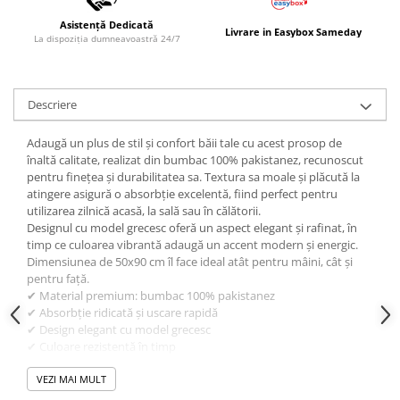
Asistență Dedicată
Livrare in Easybox Sameday
La dispoziția dumneavoastră 24/7
Descriere
Adaugă un plus de stil și confort băii tale cu acest prosop de
înaltă calitate, realizat din bumbac 100% pakistanez, recunoscut
pentru finețea și durabilitatea sa. Textura sa moale și plăcută la
atingere asigură o absorbție excelentă, fiind perfect pentru
utilizarea zilnică acasă, la sală sau în călătorii.
Designul cu model grecesc oferă un aspect elegant și rafinat, în
timp ce culoarea vibrantă adaugă un accent modern și energic.
Dimensiunea de 50x90 cm îl face ideal atât pentru mâini, cât și
pentru față.
✔ Material premium: bumbac 100% pakistanez
✔ Absorbție ridicată și uscare rapidă
✔ Design elegant cu model grecesc
✔ Culoare rezistentă în timp
✔ Dimensiune practică: 50x90 cm
Alege un prosop care îmbină calitatea, confortul și designul într-
VEZI MAI MULT
un produs esențial pentru rutina ta zilnică.