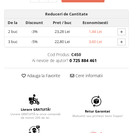
Reduceri de Cantitate
De la
Discount
Pret
/ buc
Economisesti
+
2
buc
-3%
23,28 Lei
1,44 Lei
+
3
buc
-5%
22,80 Lei
3,60 Lei
Cod Produs:
C450
Ai nevoie de ajutor?
0 725 884 461
Adauga la Favorite
Cere informatii
Livrare GRATUITĂ!
Retur Garantat
Livrare GRATUITĂ la orice comandă
Mulțumit sau primești banii înapoi!
de minim 200 de lei.