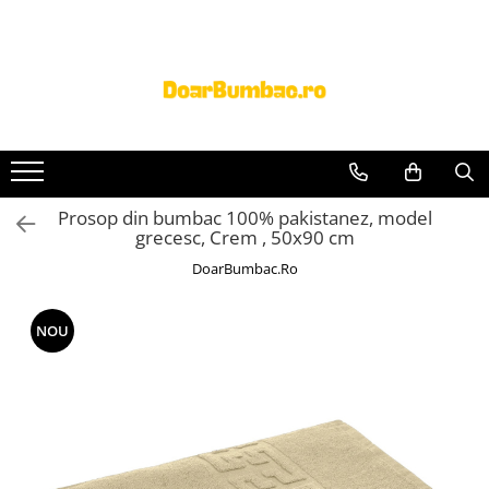
PROSOAPE BUMBAC
CHILOTI
Prosoape Baie 100% Bumbac
CHILOTI BARBATI
SET 5 Prosoape 100% Bumbac
Prosop din bumbac 100% pakistanez, model
grecesc, Crem , 50x90 cm
DoarBumbac.Ro
NOU