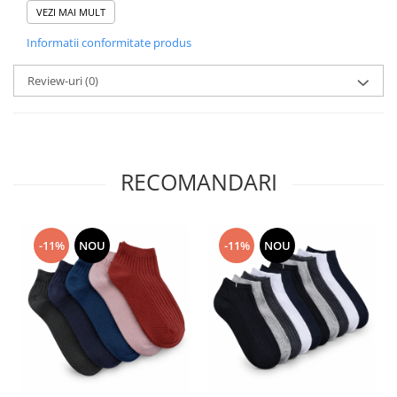
Alege un prosop care îmbină calitatea, confortul și designul într-
VEZI MAI MULT
un produs esențial pentru rutina ta zilnică.
Informatii conformitate produs
Review-uri
(0)
RECOMANDARI
-11%
NOU
-11%
NOU