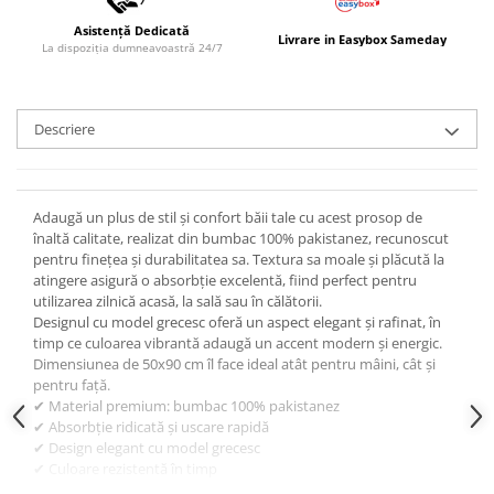
Asistență Dedicată
Livrare in Easybox Sameday
La dispoziția dumneavoastră 24/7
Descriere
Adaugă un plus de stil și confort băii tale cu acest prosop de
înaltă calitate, realizat din bumbac 100% pakistanez, recunoscut
pentru finețea și durabilitatea sa. Textura sa moale și plăcută la
atingere asigură o absorbție excelentă, fiind perfect pentru
utilizarea zilnică acasă, la sală sau în călătorii.
Designul cu model grecesc oferă un aspect elegant și rafinat, în
timp ce culoarea vibrantă adaugă un accent modern și energic.
Dimensiunea de 50x90 cm îl face ideal atât pentru mâini, cât și
pentru față.
✔ Material premium: bumbac 100% pakistanez
✔ Absorbție ridicată și uscare rapidă
✔ Design elegant cu model grecesc
✔ Culoare rezistentă în timp
✔ Dimensiune practică: 50x90 cm