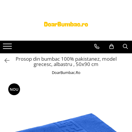
PROSOAPE BUMBAC
CHILOTI
Prosoape Baie 100% Bumbac
CHILOTI BARBATI
SET 5 Prosoape 100% Bumbac
Prosop din bumbac 100% pakistanez, model
grecesc, albastru , 50x90 cm
DoarBumbac.Ro
NOU