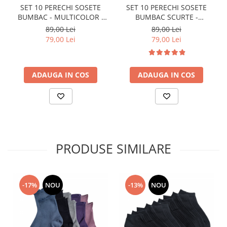
SET 10 PERECHI SOSETE
SET 10 PERECHI SOSETE
BUMBAC - MULTICOLOR -
BUMBAC SCURTE -
BARBATI
MULTICOLOR - BARBATI
89,00 Lei
89,00 Lei
79,00 Lei
79,00 Lei
ADAUGA IN COS
ADAUGA IN COS
PRODUSE SIMILARE
-17%
NOU
-13%
NOU