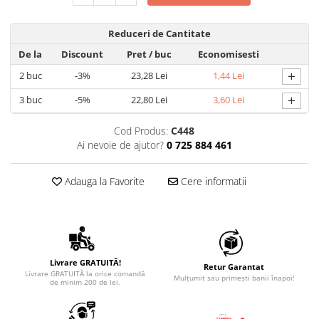
Reduceri de Cantitate
De la
Discount
Pret
/ buc
Economisesti
+
2
buc
-3%
23,28 Lei
1,44 Lei
+
3
buc
-5%
22,80 Lei
3,60 Lei
Cod Produs:
C448
Ai nevoie de ajutor?
0 725 884 461
Adauga la Favorite
Cere informatii
Livrare GRATUITĂ!
Retur Garantat
Livrare GRATUITĂ la orice comandă
Mulțumit sau primești banii înapoi!
de minim 200 de lei.