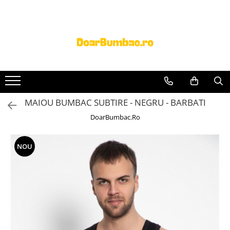
PROSOAPE BUMBAC
CHILOTI
Prosoape Baie 100% Bumbac
CHILOTI BARBATI
SET 5 Prosoape 100% Bumbac
MAIOU BUMBAC SUBTIRE - NEGRU - BARBATI
DoarBumbac.Ro
NOU