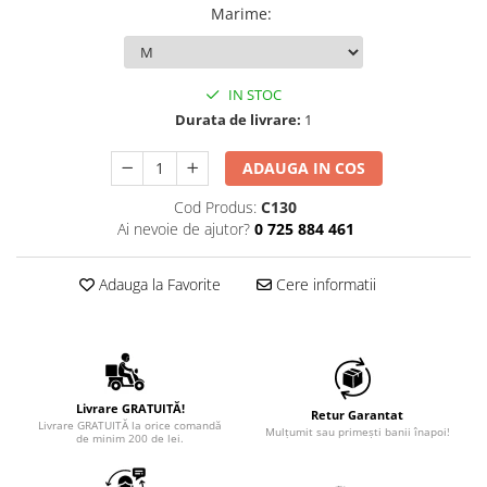
Marime
:
IN STOC
Durata de livrare:
1
ADAUGA IN COS
Cod Produs:
C130
Ai nevoie de ajutor?
0 725 884 461
Adauga la Favorite
Cere informatii
Livrare GRATUITĂ!
Retur Garantat
Livrare GRATUITĂ la orice comandă
Mulțumit sau primești banii înapoi!
de minim 200 de lei.