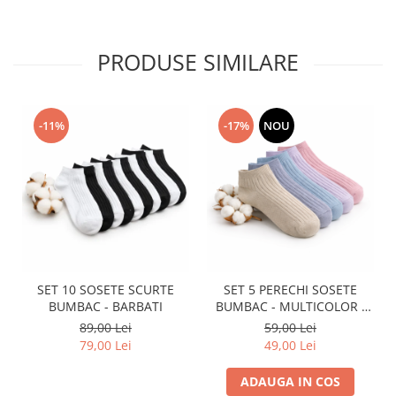
PRODUSE SIMILARE
-11%
-17%
NOU
SET 10 SOSETE SCURTE
SET 5 PERECHI SOSETE
BUMBAC - BARBATI
BUMBAC - MULTICOLOR -
DAMA
89,00 Lei
59,00 Lei
79,00 Lei
49,00 Lei
ADAUGA IN COS