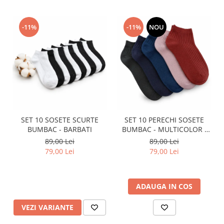
-11%
-11%
NOU
SET 10 SOSETE SCURTE
SET 10 PERECHI SOSETE
BUMBAC - BARBATI
BUMBAC - MULTICOLOR -
BARBATI
89,00 Lei
89,00 Lei
79,00 Lei
79,00 Lei
ADAUGA IN COS
VEZI VARIANTE