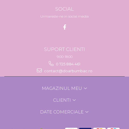
SOCIAL
Urmareste-ne in social media
SUPORT CLIENTI
9:00-18:00
0 725 884 461
contact@doarbumbac.ro
MAGAZINUL MEU
CLIENTI
DATE COMERCIALE