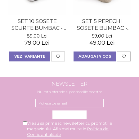
SET 10 SOSETE
SET 5 PERECHI
SCURTE BUMBAC -
SOSETE BUMBAC -
BARBATI
MULTICOLOR - DAMA
89,00 Lei
59,00 Lei
79,00 Lei
49,00 Lei
VEZI VARIANTE
ADAUGA IN COS
NEWSLETTER
Nu rata ofertele si promotiile noastre
Vreau sa primesc newsletter cu promotiile
magazinului. Afla mai multe in
Politica de
Confidentialitate