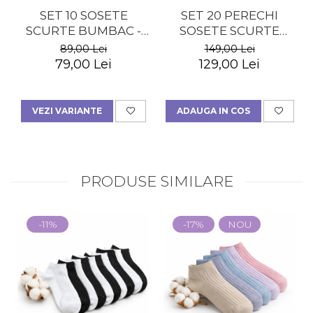
SET 10 SOSETE
SET 20 PERECHI
SCURTE BUMBAC -
SOSETE SCURTE
BARBATI
BUMBAC - BARBATI
89,00 Lei
149,00 Lei
79,00 Lei
129,00 Lei
VEZI VARIANTE
ADAUGA IN COS
PRODUSE SIMILARE
-11%
-17%
NOU