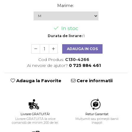
Marime
:
In stoc
Durata de livrare:
1
ADAUGA IN COS
Cod Produs:
C130-4266
Ai nevoie de ajutor?
0 725 884 461
Adauga la Favorite
Cere informatii
Livrare GRATUITĂ!
Retur Garantat
Livrare GRATUITĂ la orice
Mulțumit sau primești banii
comandă de minim 200 de lei.
înapoi!