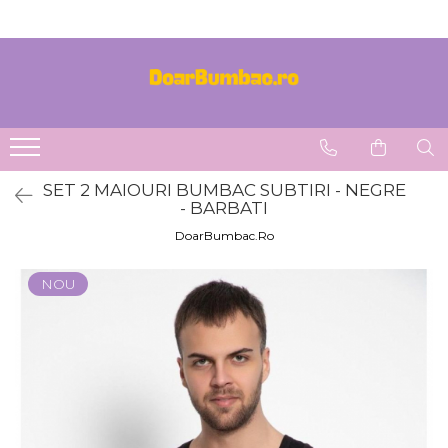
PROSOAPE BUMBAC
CHILOTI
Prosoape Baie 100% Bumbac
CHILOTI BARBATI
SET 5 Prosoape 100% Bumbac
SET 2 MAIOURI BUMBAC SUBTIRI - NEGRE
- BARBATI
DoarBumbac.Ro
NOU