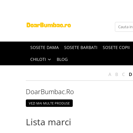
PROSOAPE BUMBAC
CHILOTI
Prosoape Baie 100% Bumbac
CHILOTI BARBATI
SET 5 Prosoape 100% Bumbac
SOSETE DAMA
SOSETE BARBATI
SOSETE COPII
CHILOTI
BLOG
A
B
C
D
DoarBumbac.Ro
VEZI MAI MULTE PRODUSE
Lista marci