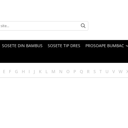
SOSETE DIN BAMBUS
SOSETE TIP DRES
PROSOAPE BUMBAC
E
F
G
H
I
J
K
L
M
N
O
P
Q
R
S
T
U
V
W