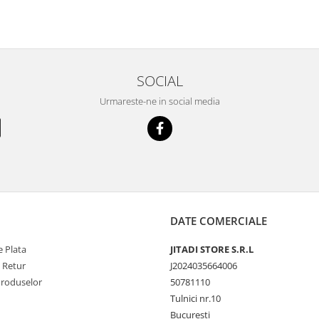
SOCIAL
Urmareste-ne in social media
DATE COMERCIALE
 Plata
JITADI STORE S.R.L
e Retur
J2024035664006
Produselor
50781110
Tulnici nr.10
Bucuresti