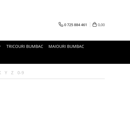
0 725 884 461
0,00
TRICOURI BUMBAC
MAIOURI BUMBAC
X
Y
Z
0-9