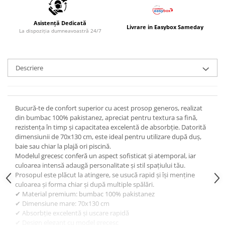
Asistență Dedicată
Livrare in Easybox Sameday
La dispoziția dumneavoastră 24/7
Descriere
Bucură-te de confort superior cu acest prosop generos, realizat
din bumbac 100% pakistanez, apreciat pentru textura sa fină,
rezistența în timp și capacitatea excelentă de absorbție. Datorită
dimensiunii de 70x130 cm, este ideal pentru utilizare după duș,
baie sau chiar la plajă ori piscină.
Modelul grecesc conferă un aspect sofisticat și atemporal, iar
culoarea intensă adaugă personalitate și stil spațiului tău.
Prosopul este plăcut la atingere, se usucă rapid și își menține
culoarea și forma chiar și după multiple spălări.
✔ Material premium: bumbac 100% pakistanez
✔ Dimensiune mare: 70x130 cm
✔ Absorbție excelentă și uscare rapidă
✔ Design elegant cu model grecesc