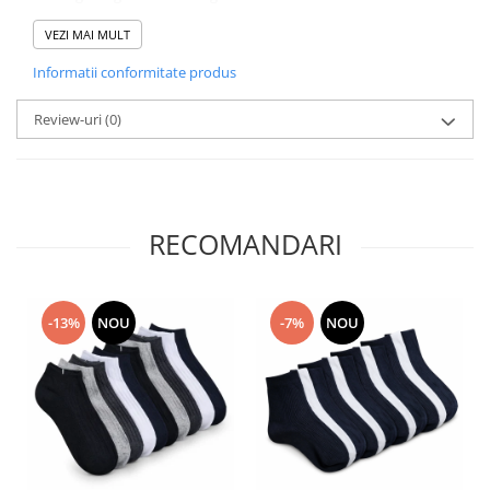
✔ Culoare durabilă și intensă
Alege un prosop practic și elegant, perfect pentru confortul zilnic
VEZI MAI MULT
și momentele tale de relaxare.
Informatii conformitate produs
Review-uri
(0)
RECOMANDARI
-13%
NOU
-7%
NOU