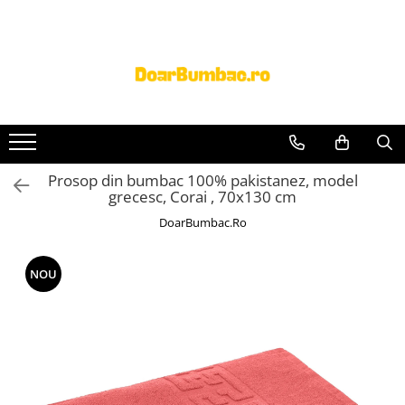
PROSOAPE BUMBAC
CHILOTI
Prosoape Baie 100% Bumbac
CHILOTI BARBATI
SET 5 Prosoape 100% Bumbac
Prosop din bumbac 100% pakistanez, model
grecesc, Corai , 70x130 cm
DoarBumbac.Ro
NOU