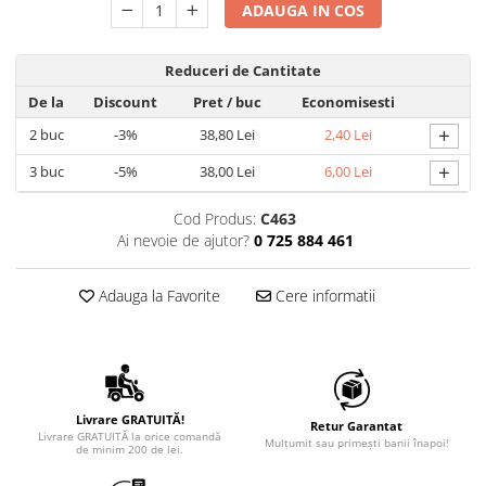
ADAUGA IN COS
Reduceri de Cantitate
De la
Discount
Pret
/ buc
Economisesti
+
2
buc
-3%
38,80 Lei
2,40 Lei
+
3
buc
-5%
38,00 Lei
6,00 Lei
Cod Produs:
C463
Ai nevoie de ajutor?
0 725 884 461
Adauga la Favorite
Cere informatii
Livrare GRATUITĂ!
Retur Garantat
Livrare GRATUITĂ la orice comandă
Mulțumit sau primești banii înapoi!
de minim 200 de lei.